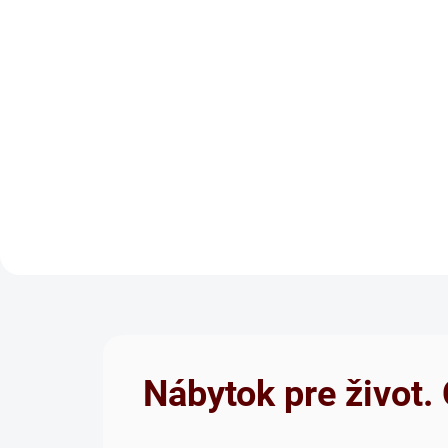
k
m
i
.
Masívne
postele
Nábytok pre život.