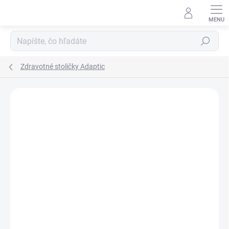
Prejsť
na
obsah
Hľadať
Zdravotné stoličky Adaptic