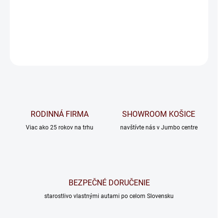
−
+
Pridať do košíka
OPÝTAŤ SA
RODINNÁ FIRMA
SHOWROOM KOŠICE
Viac ako 25 rokov na trhu
navštívte nás v Jumbo centre
BEZPEČNÉ DORUČENIE
starostlivo vlastnými autami po celom Slovensku