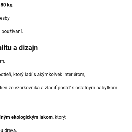
180 kg
,
resby,
 používaní.
litu a dizajn
om,
dtieň, ktorý ladí s akýmkoľvek interiérom,
tieň zo vzorkovníka a zladiť posteľ s ostatným nábytkom.
eľným ekologickým lakom
, ktorý:
u dreva,