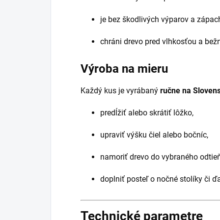
je bez škodlivých výparov a zápac
chráni drevo pred vlhkosťou a be
Výroba na mieru
Každý kus je vyrábaný
ručne na Sloven
predĺžiť alebo skrátiť lôžko,
upraviť výšku čiel alebo bočníc,
namoriť drevo do vybraného odtie
doplniť posteľ o nočné stolíky či ď
Technické parametre