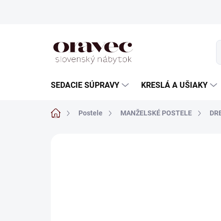
Prejsť
na
obsah
SEDACIE SÚPRAVY
KRESLÁ A UŠIAKY
Domov
Postele
MANŽELSKÉ POSTELE
DR