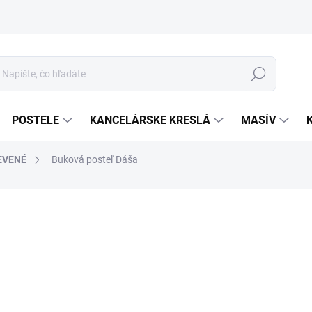
Hľadať
POSTELE
KANCELÁRSKE KRESLÁ
MASÍV
EVENÉ
Buková posteľ Dáša
o
Jed
ROZ
cena
ODT