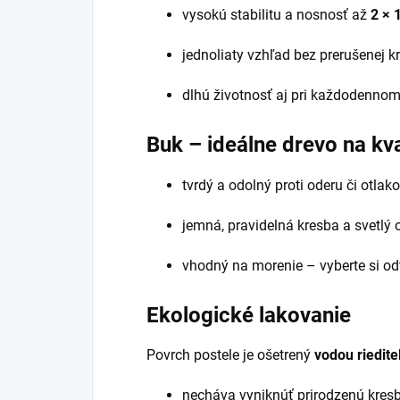
vysokú stabilitu a nosnosť až
2 × 
jednoliaty vzhľad bez prerušenej k
dlhú životnosť aj pri každodennom
Buk – ideálne drevo na kva
tvrdý a odolný proti oderu či otlak
jemná, pravidelná kresba a svetlý o
vhodný na morenie – vyberte si od
Ekologické lakovanie
Povrch postele je ošetrený
vodou riedit
necháva vyniknúť prirodzenú kresb