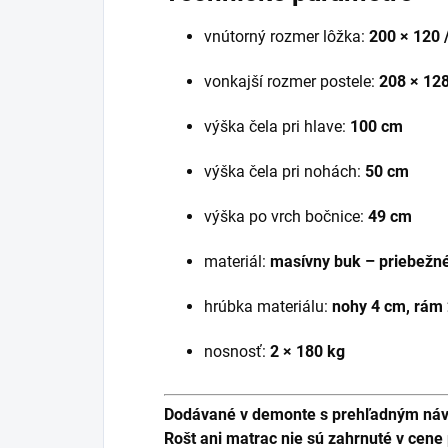
vnútorný rozmer lôžka:
200 × 120 
vonkajší rozmer postele:
208 × 128
výška čela pri hlave:
100 cm
výška čela pri nohách:
50 cm
výška po vrch bočnice:
49 cm
materiál:
masívny buk – priebežn
hrúbka materiálu:
nohy 4 cm, rám
nosnosť:
2 × 180 kg
Dodávané v demonte s prehľadným ná
Rošt ani matrac nie sú zahrnuté v cene 