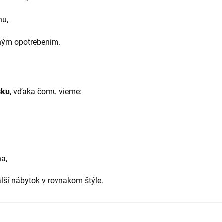
hu,
žným opotrebením.
sku
, vďaka čomu vieme:
ňa,
alší nábytok v rovnakom štýle.