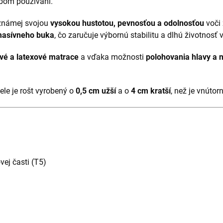
obom používaní.
 známej svojou
vysokou hustotou, pevnosťou a odolnosťou
voči
 masívneho buka
, čo zaručuje výbornú stabilitu a dlhú životnosť 
vé a latexové matrace
a vďaka možnosti
polohovania hlavy a 
ele je rošt vyrobený o
0,5 cm užší
a o
4 cm kratší
, než je vnútor
vej časti (T5)