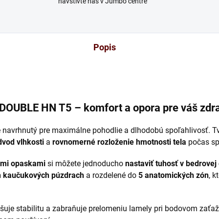
navštívte nás v Jumbo centre
Popis
 DOUBLE HN T5 – komfort a opora pre váš zdr
 navrhnutý pre maximálne pohodlie a dlhodobú spoľahlivosť. T
dvod vlhkosti
a
rovnomerné rozloženie hmotnosti tela
počas sp
ými opaskami
si môžete jednoducho
nastaviť tuhosť v bedrovej 
ch kaučukových púzdrach
a rozdelené do
5 anatomických zón
, k
šuje stabilitu a zabraňuje prelomeniu lamely pri bodovom zaťa