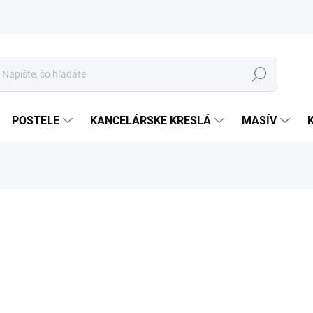
Hľadať
POSTELE
KANCELÁRSKE KRESLÁ
MASÍV
o
Jed
ROZ
cena