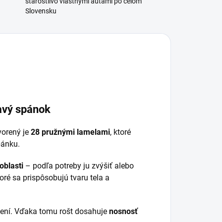
starostlivo vlastnými autami po celom
Slovensku
avý spánok
vorený je
28 pružnými lamelami
, ktoré
ánku.
oblasti
– podľa potreby ju zvýšiť alebo
toré sa prispôsobujú tvaru tela a
žení. Vďaka tomu rošt dosahuje
nosnosť