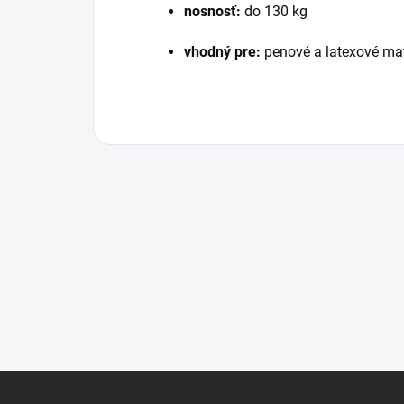
nosnosť:
do 130 kg
vhodný pre:
penové a latexové ma
Z
á