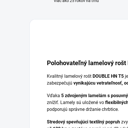
Viac ako 25 rokov na trhu
Polohovateľný lamelový rošt
Kvalitný lamelový rošt
DOUBLE HN T5
je
zabezpečujú
vynikajúcu vetrateľnosť, o
Vďaka
5 zdvojeným lamelám s posuvn
znížiť. Lamely sú uložené vo
flexibilný
podporujú správne držanie chrbtice.
Stredový spevňujúci textilný popruh
zvy