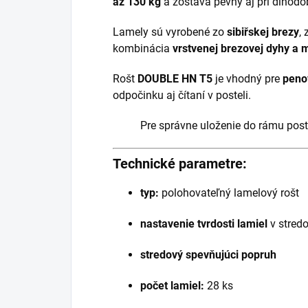
až 130 kg
a zostáva pevný aj pri dlhod
Lamely sú vyrobené zo
sibiřskej brezy
,
kombinácia
vrstvenej brezovej dyhy a
Rošt
DOUBLE HN T5
je vhodný pre
peno
odpočinku aj čítaní v posteli.
Pre správne uloženie do rámu post
Technické parametre:
typ:
polohovateľný lamelový rošt
nastavenie tvrdosti lamiel
v stredo
stredový spevňujúci popruh
počet lamiel:
28 ks