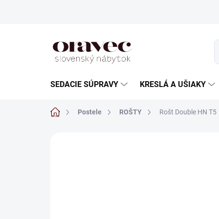
Prejsť
na
obsah
SEDACIE SÚPRAVY
KRESLÁ A UŠIAKY
Domov
Postele
ROŠTY
Rošt Double HN T5