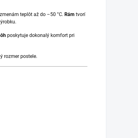
 zmenám teplôt až do –50 °C.
Rám
tvorí
výrobku.
nôh
poskytuje dokonalý komfort pri
ný rozmer postele.