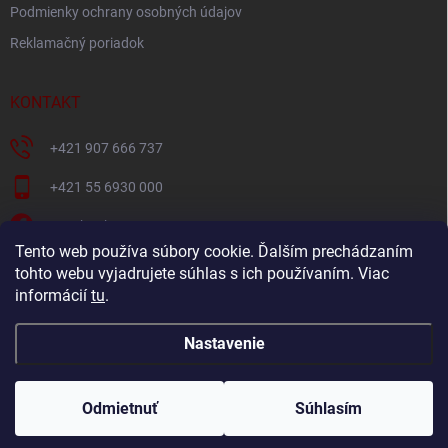
Podmienky ochrany osobných údajov
Reklamačný poriadok
KONTAKT
+421 907 666 737
+421 55 6930 000
Facebook
Tento web používa súbory cookie. Ďalším prechádzaním
+421907666737
tohto webu vyjadrujete súhlas s ich používaním. Viac
informácií
tu
.
Navštívte náš YouTube kanál
Nastavenie
Copyright 2026
Oravec nábytok
. Všetky práva vyhradené.
Odmietnuť
Súhlasím
Vytvoril Shoptet