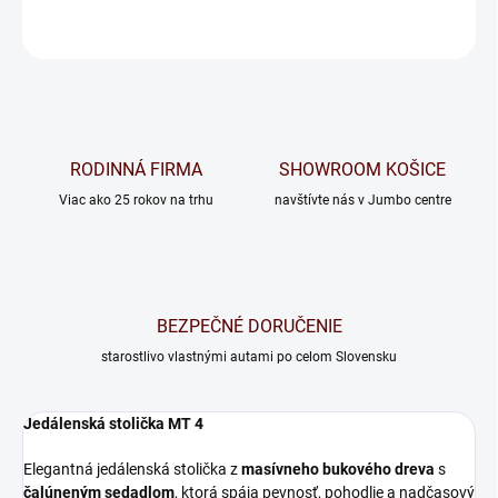
OPÝTAŤ SA
RODINNÁ FIRMA
SHOWROOM KOŠICE
Viac ako 25 rokov na trhu
navštívte nás v Jumbo centre
BEZPEČNÉ DORUČENIE
starostlivo vlastnými autami po celom Slovensku
Jedálenská stolička MT 4
Elegantná jedálenská stolička z
masívneho bukového dreva
s
čalúneným sedadlom
, ktorá spája pevnosť, pohodlie a nadčasový