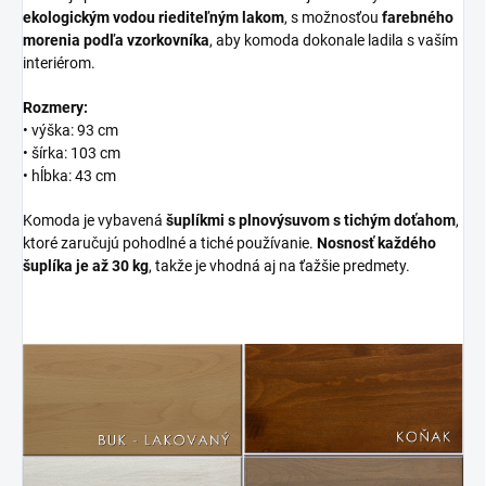
ekologickým vodou riediteľným lakom
, s možnosťou
farebného
morenia podľa vzorkovníka
, aby komoda dokonale ladila s vaším
interiérom.
Rozmery:
• výška: 93 cm
• šírka: 103 cm
• hĺbka: 43 cm
Komoda je vybavená
šuplíkmi s plnovýsuvom s tichým doťahom
,
ktoré zaručujú pohodlné a tiché používanie.
Nosnosť každého
šuplíka je až 30 kg
, takže je vhodná aj na ťažšie predmety.