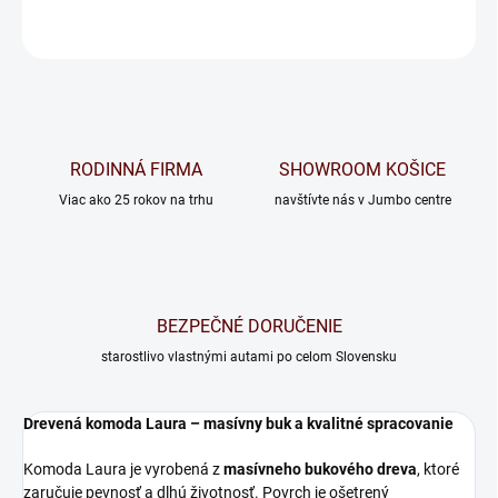
OPÝTAŤ SA
RODINNÁ FIRMA
SHOWROOM KOŠICE
Viac ako 25 rokov na trhu
navštívte nás v Jumbo centre
BEZPEČNÉ DORUČENIE
starostlivo vlastnými autami po celom Slovensku
Drevená komoda Laura – masívny buk a kvalitné spracovanie
Komoda Laura je vyrobená z
masívneho bukového dreva
, ktoré
zaručuje pevnosť a dlhú životnosť. Povrch je ošetrený