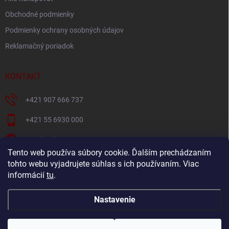
Obchodné podmienky
Podmienky ochrany osobných údajov
Reklamačný poriadok
KONTAKT
+421 907 666 737
+421 55 6930 000
Facebook
Tento web používa súbory cookie. Ďalším prechádzaním
+421907666737
tohto webu vyjadrujete súhlas s ich používaním. Viac
informácií
tu
.
Navštívte náš YouTube kanál
Nastavenie
Copyright 2026
Oravec nábytok
. Všetky práva vyhradené.