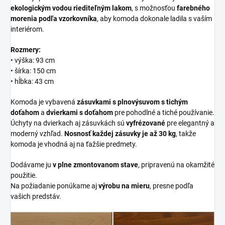
ekologickým vodou riediteľným lakom
, s možnosťou
farebného
morenia podľa vzorkovníka
, aby komoda dokonale ladila s vaším
interiérom.
Rozmery:
• výška: 93 cm
• šírka: 150 cm
• hĺbka: 43 cm
Komoda je vybavená
zásuvkami s plnovýsuvom s tichým
doťahom
a
dvierkami s doťahom
pre pohodlné a tiché používanie.
Úchyty na dvierkach aj zásuvkách sú
vyfrézované
pre elegantný a
moderný vzhľad.
Nosnosť každej zásuvky je až 30 kg
, takže
komoda je vhodná aj na ťažšie predmety.
Dodávame ju
v plne zmontovanom stave
, pripravenú na okamžité
použitie.
Na požiadanie ponúkame aj
výrobu na mieru
, presne podľa
vašich predstáv.