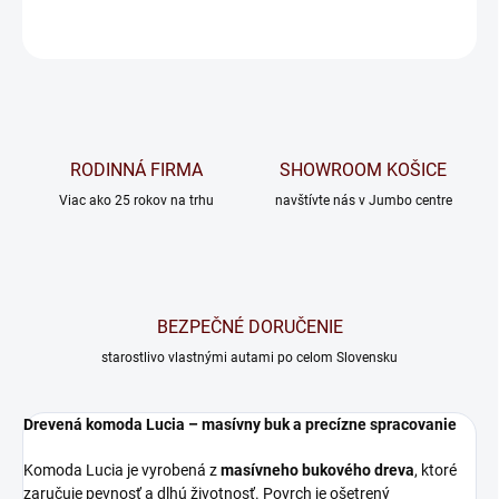
OPÝTAŤ SA
RODINNÁ FIRMA
SHOWROOM KOŠICE
Viac ako 25 rokov na trhu
navštívte nás v Jumbo centre
BEZPEČNÉ DORUČENIE
starostlivo vlastnými autami po celom Slovensku
Drevená komoda Lucia – masívny buk a precízne spracovanie
Komoda Lucia je vyrobená z
masívneho bukového dreva
, ktoré
zaručuje pevnosť a dlhú životnosť. Povrch je ošetrený