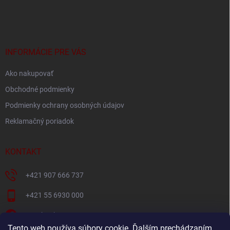
á
p
ä
t
i
INFORMÁCIE PRE VÁS
e
Ako nakupovať
Obchodné podmienky
Podmienky ochrany osobných údajov
Reklamačný poriadok
KONTAKT
+421 907 666 737
+421 55 6930 000
Facebook
Tento web používa súbory cookie. Ďalším prechádzaním