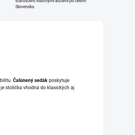
starostlivo vlastnými autami po celom
Slovensku
bilitu.
Čalúnený sedák
poskytuje
e stolička vhodná do klasických aj