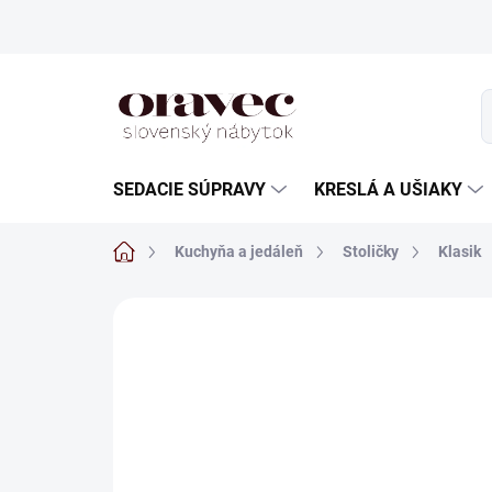
Prejsť
na
obsah
SEDACIE SÚPRAVY
KRESLÁ A UŠIAKY
Domov
Kuchyňa a jedáleň
Stoličky
Klasik