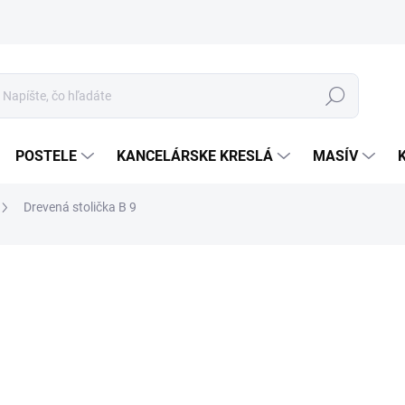
Hľadať
POSTELE
KANCELÁRSKE KRESLÁ
MASÍV
Drevená stolička B 9
6
Jed
MOR
cena