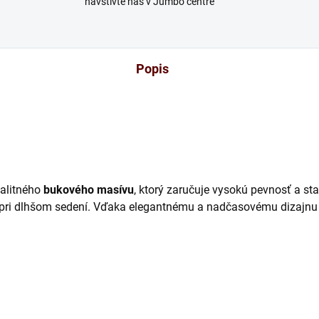
navštívte nás v Jumbo centre
Popis
valitného
bukového masívu
, ktorý zaručuje vysokú pevnosť a sta
pri dlhšom sedení. Vďaka elegantnému a nadčasovému dizajnu j