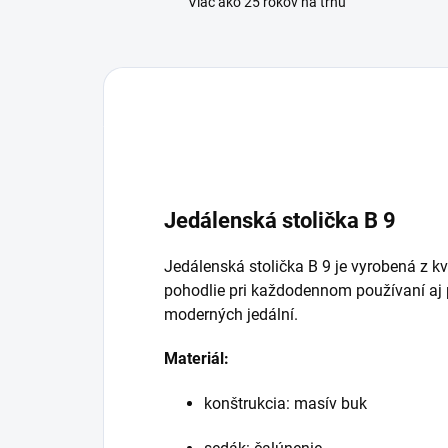
Viac ako 25 rokov na trhu
Jedálenská stolička
B 9
Jedálenská stolička B 9 je vyrobená z k
pohodlie pri každodennom používaní aj 
moderných jedální.
Materiál:
konštrukcia: masív buk