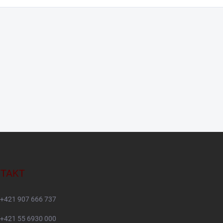
TAKT
+421 907 666 737
+421 55 6930 000