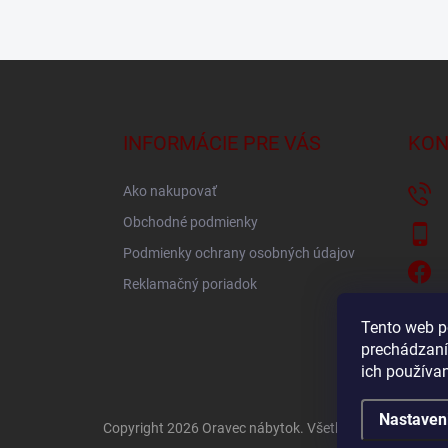
Z
á
p
ä
INFORMÁCIE PRE VÁS
KON
t
i
Ako nakupovať
e
Obchodné podmienky
Podmienky ochrany osobných údajov
Reklamačný poriadok
Tento web p
prechádzaní
ich používa
Nastaven
Copyright 2026
Oravec nábytok
. Všetky práva vyhraden