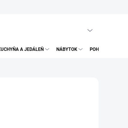
PRÁZDNY KOŠÍK
NÁKUPNÝ
KOŠÍK
KUCHYŇA A JEDÁLEŇ
NÁBYTOK
POHOVKY
B
7 €
notková
ENIE
:
−
+