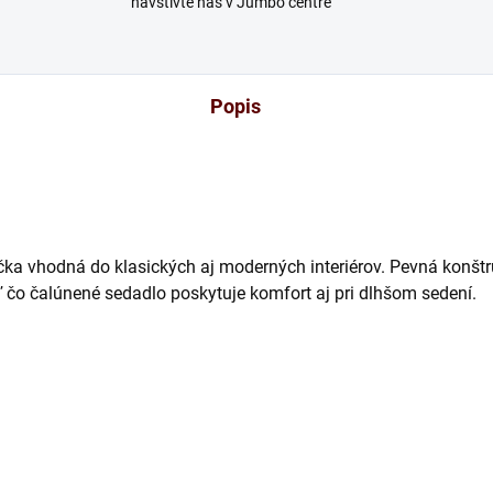
navštívte nás v Jumbo centre
Popis
čka vhodná do klasických aj moderných interiérov. Pevná konš
iaľ čo čalúnené sedadlo poskytuje komfort aj pri dlhšom sedení.