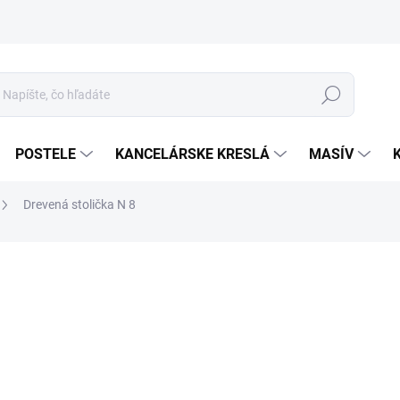
Hľadať
POSTELE
KANCELÁRSKE KRESLÁ
MASÍV
Drevená stolička N 8
5
Jed
MOR
cena