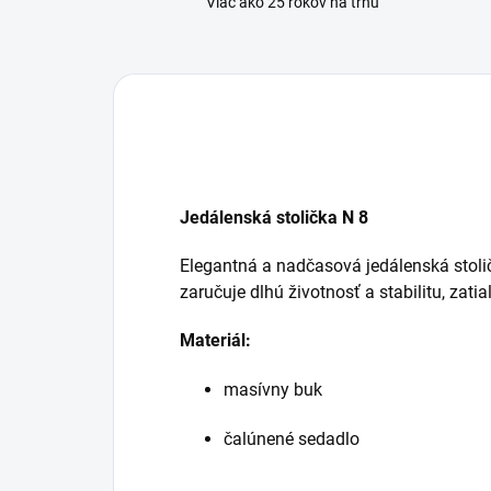
Viac ako 25 rokov na trhu
Jedálenská stolička N 8
Elegantná a nadčasová jedálenská stoli
zaručuje dlhú životnosť a stabilitu, zat
Materiál:
masívny buk
čalúnené sedadlo