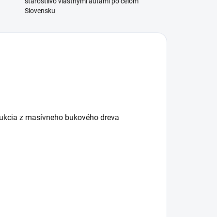
starostlivo vlastnými autami po celom
Slovensku
trukcia z masívneho bukového dreva