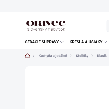
Prejsť
na
obsah
SEDACIE SÚPRAVY
KRESLÁ A UŠIAKY
Domov
Kuchyňa a jedáleň
Stoličky
Klasik