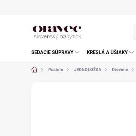
Prejsť
na
obsah
SEDACIE SÚPRAVY
KRESLÁ A UŠIAKY
Domov
Postele
JEDNOLOŽKA
Drevené