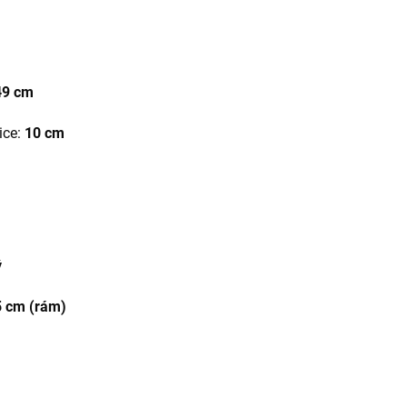
49 cm
ice:
10 cm
ý
5 cm (rám)