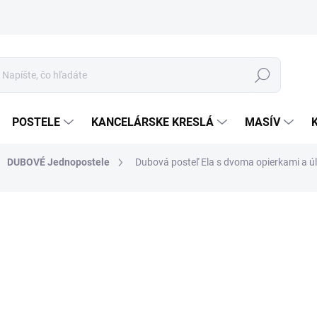
Hľadať
POSTELE
KANCELÁRSKE KRESLÁ
MASÍV
DUBOVÉ Jednopostele
Dubová posteľ Ela s dvoma opierkami a 
o
Jed
ROZ
cena
MOR