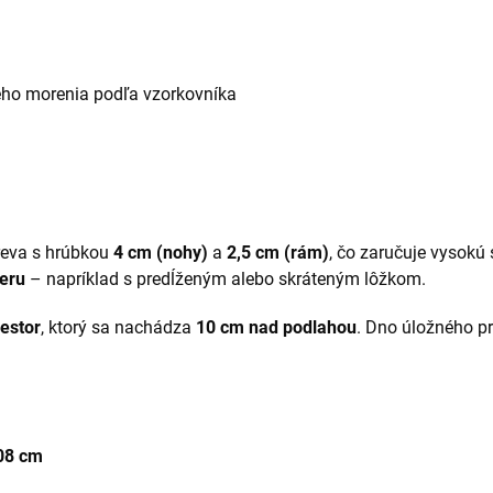
ho morenia podľa vzorkovníka
reva s hrúbkou
4 cm (nohy)
a
2,5 cm (rám)
, čo zaručuje vysokú 
ieru
– napríklad s predĺženým alebo skráteným lôžkom.
iestor
, ktorý sa nachádza
10 cm nad podlahou
. Dno úložného pr
108 cm