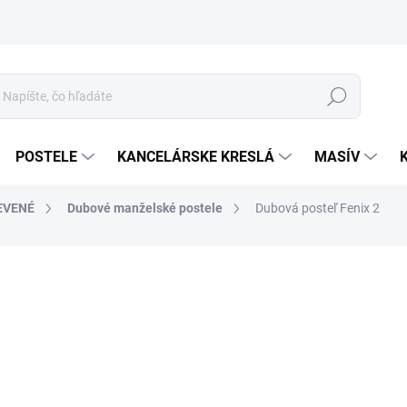
Hľadať
POSTELE
KANCELÁRSKE KRESLÁ
MASÍV
EVENÉ
Dubové manželské postele
Dubová posteľ Fenix 2
o
Jed
ROZ
cena
MOR