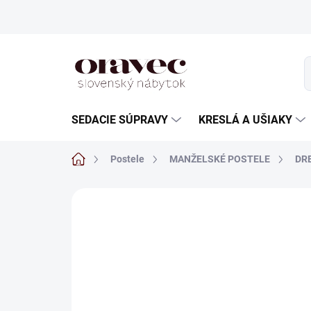
Prejsť
na
obsah
SEDACIE SÚPRAVY
KRESLÁ A UŠIAKY
Domov
Postele
MANŽELSKÉ POSTELE
DR