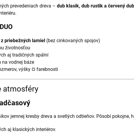
čných prevedeniach dreva –
dub klasik, dub rustik a červený du
teriéru.
 DUO
z priebežných lamiel
(bez cinkovaných spojov)
ou životnosťou
h aj tradičných spální
 na vodnej báze
zmerov, výšky či farebnosti
ne atmosféry
nadčasový
níkov jemnej kresby dreva a svetlých odtieňov. Pôsobí pokojne, 
h aj klasických interiérov.