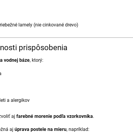
iebežné lamely (nie cinkované drevo)
nosti prispôsobenia
a vodnej báze
, ktorý:
a
eti a alergikov
voliť aj
farebné morenie podľa vzorkovníka
.
ožná aj
úprava postele na mieru
, napríklad: