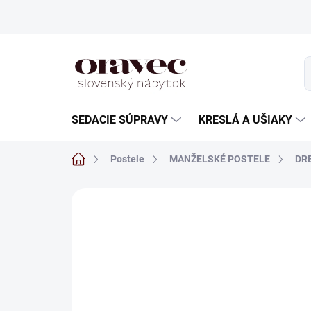
Prejsť
na
obsah
SEDACIE SÚPRAVY
KRESLÁ A UŠIAKY
Domov
Postele
MANŽELSKÉ POSTELE
DR