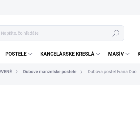
Hľadať
POSTELE
KANCELÁRSKE KRESLÁ
MASÍV
EVENÉ
Dubové manželské postele
Dubová posteľ Ivana Duo
o
Jed
ROZ
cena
MOR