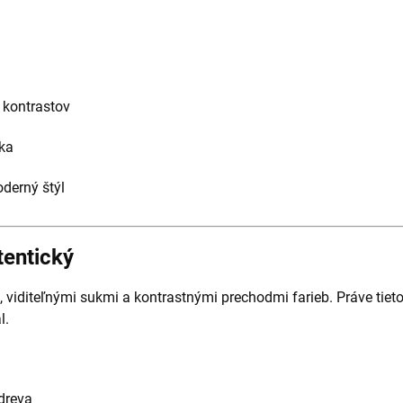
 kontrastov
ka
derný štýl
tentický
 viditeľnými sukmi a kontrastnými prechodmi farieb. Práve tie
l.
 dreva