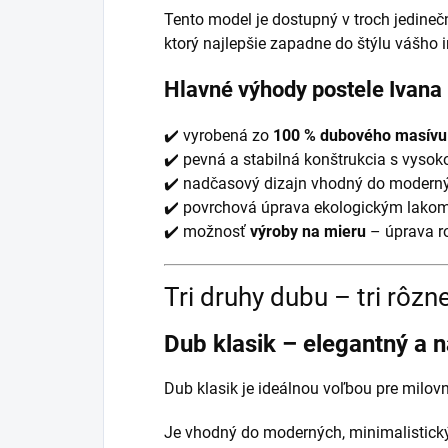
Tento model je dostupný v troch jedine
ktorý najlepšie zapadne do štýlu vášho in
Hlavné výhody postele Ivana
✔️ vyrobená zo
100 % dubového masívu 
✔️ pevná a stabilná konštrukcia s vysok
✔️ nadčasový dizajn vhodný do modernýc
✔️ povrchová úprava ekologickým lakom
✔️ možnosť
výroby na mieru
– úprava ro
Tri druhy dubu – tri rôz
Dub klasik – elegantný a 
Dub klasik je ideálnou voľbou pre milov
Je vhodný do moderných, minimalistickýc