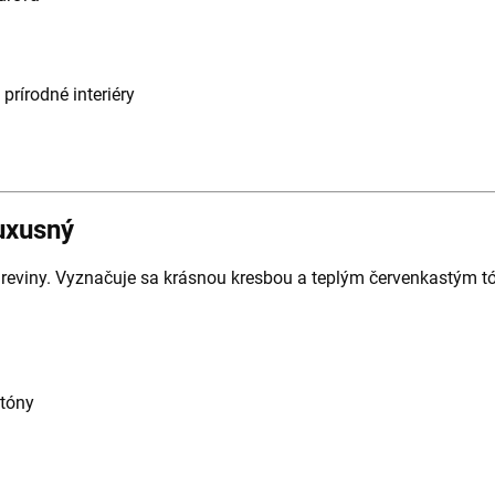
prírodné interiéry
uxusný
dreviny. Vyznačuje sa krásnou kresbou a teplým červenkastým tó
 tóny