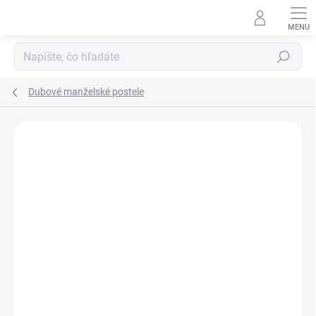
Prejsť
na
obsah
Hľadať
Dubové manželské postele