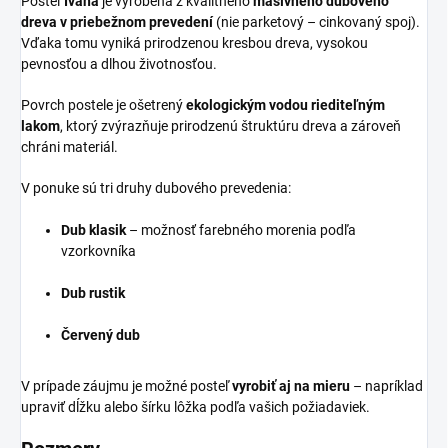
Posteľ
Ivana
je vyrobená z kvalitného
masívneho dubového
dreva v priebežnom prevedení
(nie parketový – cinkovaný spoj).
Vďaka tomu vyniká prirodzenou kresbou dreva, vysokou
pevnosťou a dlhou životnosťou.
Povrch postele je ošetrený
ekologickým vodou riediteľným
lakom
, ktorý zvýrazňuje prirodzenú štruktúru dreva a zároveň
chráni materiál.
V ponuke sú tri druhy dubového prevedenia:
Dub klasik
– možnosť farebného morenia podľa
vzorkovníka
Dub rustik
Červený dub
V prípade záujmu je možné posteľ
vyrobiť aj na mieru
– napríklad
upraviť dĺžku alebo šírku lôžka podľa vašich požiadaviek.