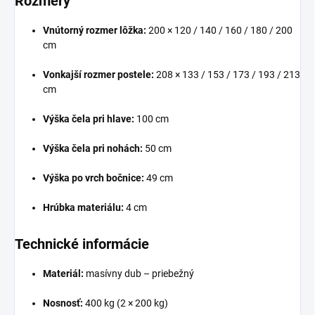
Rozmery
Vnútorný rozmer lôžka:
200 × 120 / 140 / 160 / 180 / 200
cm
Vonkajší rozmer postele:
208 × 133 / 153 / 173 / 193 / 213
cm
Výška čela pri hlave:
100 cm
Výška čela pri nohách:
50 cm
Výška po vrch bočnice:
49 cm
Hrúbka materiálu:
4 cm
Technické informácie
Materiál:
masívny dub – priebežný
Nosnosť:
400 kg (2 × 200 kg)