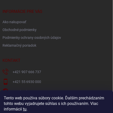
ä
t
i
INFORMÁCIE PRE VÁS
e
Ako nakupovať
Obchodné podmienky
Podmienky ochrany osobných údajov
Reklamačný poriadok
KONTAKT
+421 907 666 737
+421 55 6930 000
Facebook
Tento web používa súbory cookie. Ďalším prechádzaním
+421907666737
tohto webu vyjadrujete súhlas s ich používaním. Viac
informácií
tu
.
Navštívte náš YouTube kanál