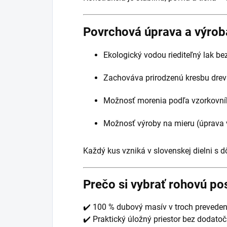
Povrchová úprava a výrob
Ekologický vodou riediteľný lak b
Zachováva prirodzenú kresbu dre
Možnosť morenia podľa vzorkovní
Možnosť výroby na mieru (úprava vý
Každý kus vzniká v slovenskej dielni s d
Prečo si vybrať rohovú pos
✔️ 100 % dubový masív v troch prevede
✔️ Praktický úložný priestor bez dodato