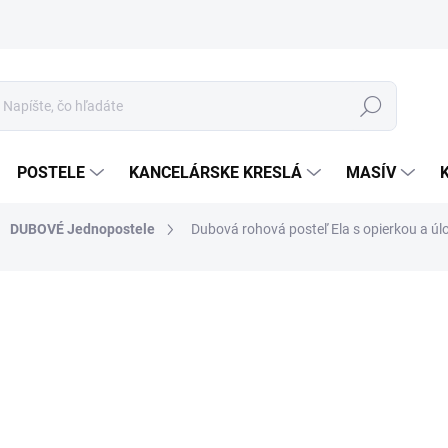
Hľadať
POSTELE
KANCELÁRSKE KRESLÁ
MASÍV
DUBOVÉ Jednopostele
Dubová rohová posteľ Ela s opierkou a ú
o
Jed
ROZ
cena
MOR