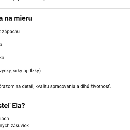
a na mieru
ez zápachu
va
ka
šky, šírky aj dĺžky)
ôrazom na detail, kvalitu spracovania a dlhú životnosť.
teľ Ela?
niach
čných zásuviek