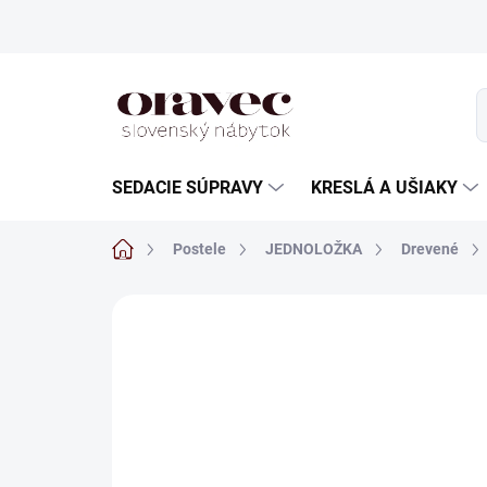
Prejsť
na
obsah
SEDACIE SÚPRAVY
KRESLÁ A UŠIAKY
Domov
Postele
JEDNOLOŽKA
Drevené