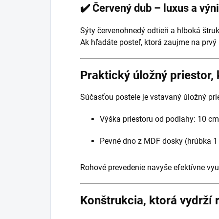
✔️ Červený dub – luxus a vý
Sýty červenohnedý odtieň a hlboká štruk
Ak hľadáte posteľ, ktorá zaujme na prvý
Praktický úložný priestor, 
Súčasťou postele je vstavaný úložný prie
Výška priestoru od podlahy: 10 cm
Pevné dno z MDF dosky (hrúbka 1
Rohové prevedenie navyše efektívne využ
Konštrukcia, ktorá vydrží 