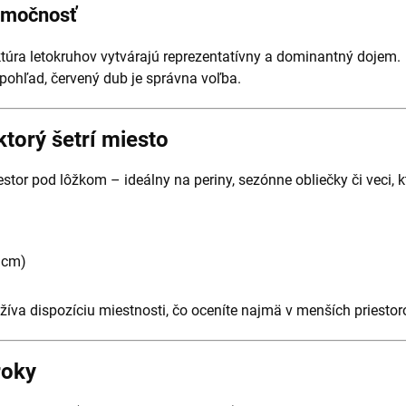
nimočnosť
túra letokruhov vytvárajú reprezentatívny a dominantný dojem.
 pohľad, červený dub je správna voľba.
ktorý šetrí miesto
stor pod lôžkom – ideálny na periny, sezónne obliečky či veci, 
 cm)
íva dispozíciu miestnosti, čo oceníte najmä v menších priestor
roky