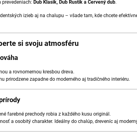
h prevedeniach:
Dub Klasik, Dub Rustik a Červený dub
.
tudentských izieb aj na chalupu – všade tam, kde chcete efektív
erte si svoju atmosféru
vnováha
mnou a rovnomernou kresbou dreva.
 prirodzene zapadne do moderného aj tradičného interiéru.
prírody
ené farebné prechody robia z každého kusu originál.
lnosť a osobitý charakter. Ideálny do chalúp, dreveníc aj modern