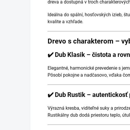
dreva a dostupná v troch charakterovýc
Ideálna do spální, hosťovských izieb, š
kvalite a vzhľade.
Drevo s charakterom – vyb
✔️ Dub Klasik – čistota a ro
Elegantné, harmonické prevedenie s je
Pôsobí pokojne a nadčasovo, vďaka čomu
✔️ Dub Rustik – autentickosť 
Výrazná kresba, viditeľné suky a prirodz
Rustikálny dub dodá priestoru teplo, útu