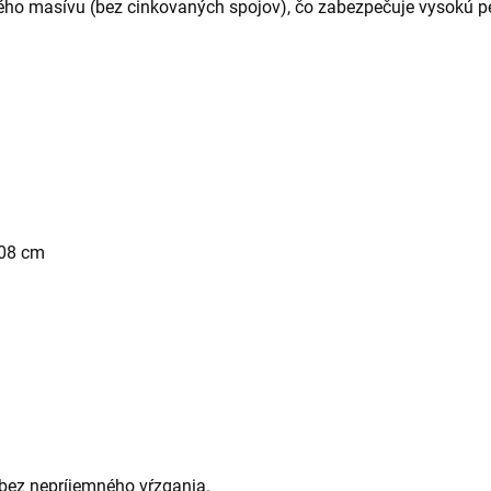
ého masívu (bez cinkovaných spojov), čo zabezpečuje vysokú pev
108 cm
– bez nepríjemného vŕzgania.