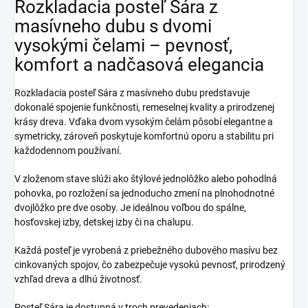
Rozkladacia posteľ Sára z
masívneho dubu s dvomi
vysokými čelami – pevnosť,
komfort a nadčasová elegancia
Rozkladacia posteľ Sára z masívneho dubu predstavuje
dokonalé spojenie funkčnosti, remeselnej kvality a prirodzenej
krásy dreva. Vďaka dvom vysokým čelám pôsobí elegantne a
symetricky, zároveň poskytuje komfortnú oporu a stabilitu pri
každodennom používaní.
V zloženom stave slúži ako štýlové jednolôžko alebo pohodlná
pohovka, po rozložení sa jednoducho zmení na plnohodnotné
dvojlôžko pre dve osoby. Je ideálnou voľbou do spálne,
hosťovskej izby, detskej izby či na chalupu.
Každá posteľ je vyrobená z priebežného dubového masívu bez
cinkovaných spojov, čo zabezpečuje vysokú pevnosť, prirodzený
vzhľad dreva a dlhú životnosť.
Posteľ Sára je dostupná v troch prevedeniach: