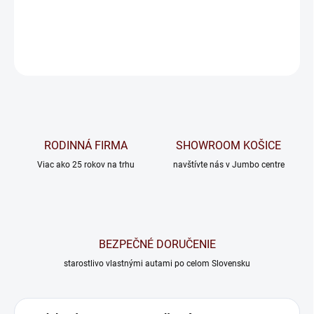
−
+
Pridať do košíka
OPÝTAŤ SA
RODINNÁ FIRMA
SHOWROOM KOŠICE
Viac ako 25 rokov na trhu
navštívte nás v Jumbo centre
BEZPEČNÉ DORUČENIE
starostlivo vlastnými autami po celom Slovensku