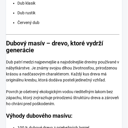
Dub klasik
Dub rustik
Červený dub
Dubový masív – drevo, ktoré vydrží
generácie
Dub patrí medzi najpevnejšie a najodolnejšie dreviny používané v
nábytkárstve. Je známy svojou dlhou životnosťou, prirodzenou
krásou a nadčasovým charakterom. Každý kus dreva má
originálnu kresbu, ktorá dodáva posteli jedinečný vzhľad.
Povrch je ošetrený ekologickým vodou riediteľným lakom bez
zápachu, ktorý zvýrazňuje prirodzenú štruktúru dreva a zároveň
ho chráni pred poškodením.
Výhody dubového masívu:
100 % dubové drevo z priebežných lamiel