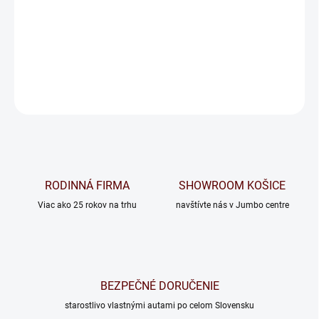
MORENIE
−
+
Pridať do košíka
OPÝTAŤ SA
RODINNÁ FIRMA
SHOWROOM KOŠICE
Viac ako 25 rokov na trhu
navštívte nás v Jumbo centre
BEZPEČNÉ DORUČENIE
starostlivo vlastnými autami po celom Slovensku