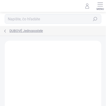
Prejsť
na
obsah
Hľadať
DUBOVÉ Jednopostele