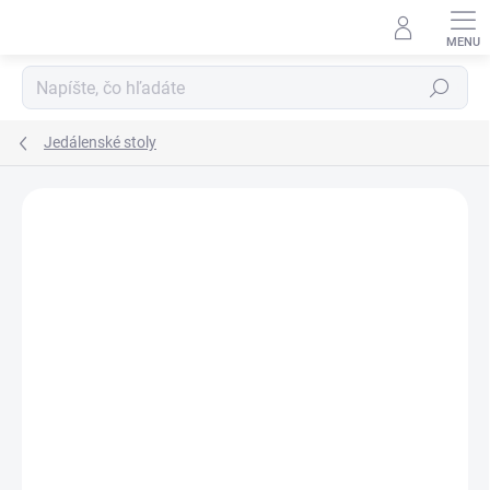
Prejsť
na
obsah
Hľadať
Jedálenské stoly