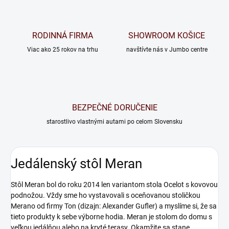
RODINNÁ FIRMA
SHOWROOM KOŠICE
Viac ako 25 rokov na trhu
navštívte nás v Jumbo centre
BEZPEČNÉ DORUČENIE
starostlivo vlastnými autami po celom Slovensku
Jedálenský stôl Meran
Stôl Meran bol do roku 2014 len variantom stola Ocelot s kovovou
podnožou. Vždy sme ho vystavovali s oceňovanou stoličkou
Merano od firmy Ton (dizajn: Alexander Gufler) a myslíme si, že sa
tieto produkty k sebe výborne hodia. Meran je stolom do domu s
veľkou jedálňou alebo na kryté terasy. Okamžite sa stane