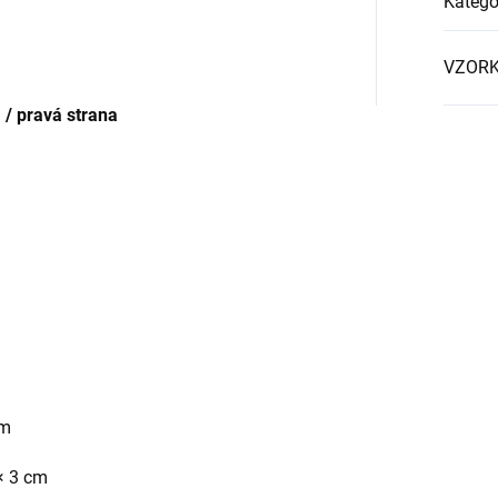
Kategó
VZORK
 / pravá strana
cm
× 3 cm