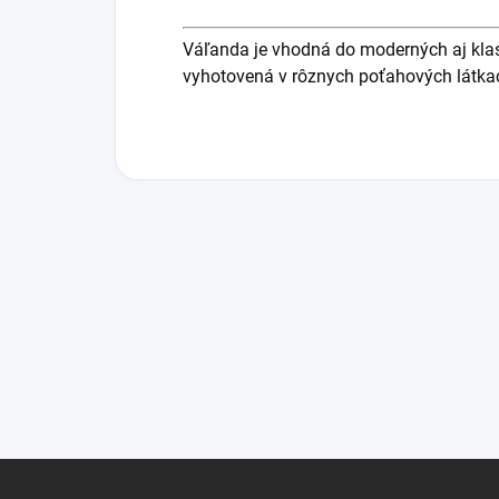
Váľanda je vhodná do moderných aj klas
vyhotovená v rôznych poťahových látka
Z
á