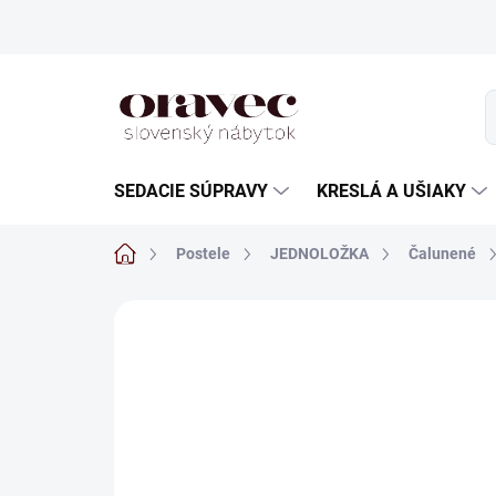
Prejsť
na
obsah
SEDACIE SÚPRAVY
KRESLÁ A UŠIAKY
Domov
Postele
JEDNOLOŽKA
Čalunené
POZNÁMKA - POVINNÁ
POZNÁMKA