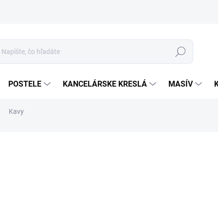
Hľadať
POSTELE
KANCELÁRSKE KRESLÁ
MASÍV
Kavy
o
Jed
LÁT
cena