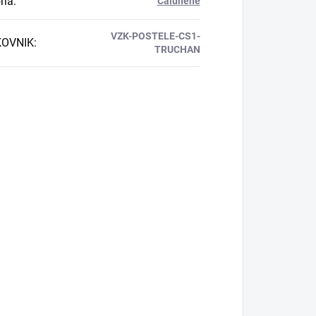
ria
:
Čalunené
VZK-POSTELE-CS1-
OVNIK
:
TRUCHAN