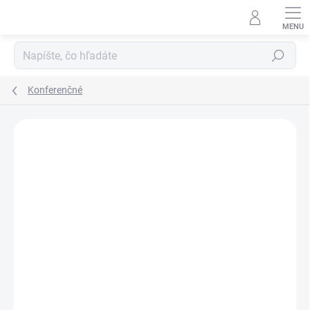
Prejsť
na
obsah
Hľadať
Konferenčné