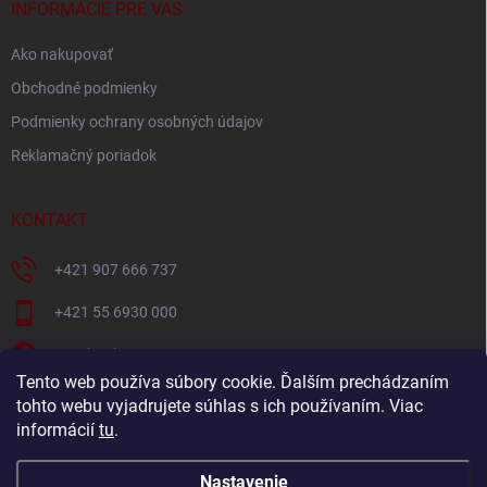
i
INFORMÁCIE PRE VÁS
e
Ako nakupovať
Obchodné podmienky
Podmienky ochrany osobných údajov
Reklamačný poriadok
KONTAKT
+421 907 666 737
+421 55 6930 000
Facebook
Tento web používa súbory cookie. Ďalším prechádzaním
+421907666737
tohto webu vyjadrujete súhlas s ich používaním. Viac
informácií
tu
.
Navštívte náš YouTube kanál
Nastavenie