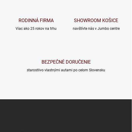
RODINNÁ FIRMA
SHOWROOM KOŠICE
Viac ako 25 rokov na trhu
navštívte nás v Jumbo centre
BEZPEČNÉ DORUČENIE
starostlivo vlastnými autami po celom Slovensku
Z
á
p
ä
t