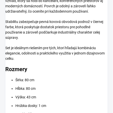
vzhľad, ktorý sa hodí do kancelárií, konferenčných priestorov aj
moderných domácností. Povrch je odolný a zároveň ľahko
udržiavateľný, čo oceníte pri každodennom používaní.
Stabilitu zabezpečuje pevná kovová obvodová podnož v čiernej
farbe, ktorá poskytuje dostatok priestoru pre pohodlné
používanie a zároveň podčiarkuje industriálny charakter celej
súpravy.
Set je ideálnym riešením pre tých, ktorí hľadajú kombináciu
elegancie, odolnosti a praktického využitia v jednom dizajnovom
celku.
Rozmery
Šírka: 80 cm
Hĺbka: 80 cm
Výška: 43 cm
Hrúbka dosky: 1 cm