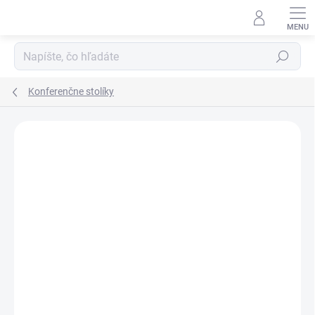
Prejsť
na
obsah
Hľadať
Konferenčne stolíky