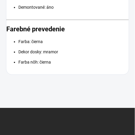
Demontované: áno
Farebné prevedenie
Farba: čierna
Dekor dosky: mramor
Farba nôh: čierna
Z
á
p
ä