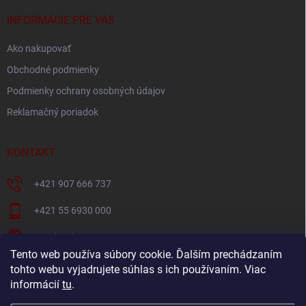
t
i
INFORMÁCIE PRE VÁS
e
Ako nakupovať
Obchodné podmienky
Podmienky ochrany osobných údajov
Reklamačný poriadok
KONTAKT
+421 907 666 737
+421 55 6930 000
Facebook
Tento web používa súbory cookie. Ďalším prechádzaním
+421907666737
tohto webu vyjadrujete súhlas s ich používaním. Viac
informácií
tu
.
Navštívte náš YouTube kanál