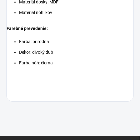
Materiál dosky: MDF
Materiál nôh: kov
Farebné prevedenie:
Farba: prírodná
Dekor: divoký dub
Farba nôh: čierna
Z