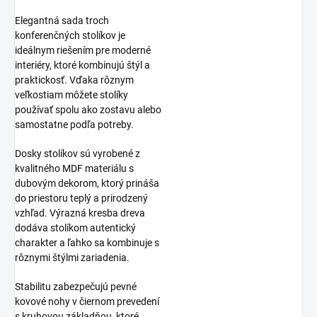
Elegantná sada troch
konferenčných stolíkov je
ideálnym riešením pre moderné
interiéry, ktoré kombinujú štýl a
praktickosť. Vďaka rôznym
veľkostiam môžete stolíky
používať spolu ako zostavu alebo
samostatne podľa potreby.
Dosky stolíkov sú vyrobené z
kvalitného MDF materiálu s
dubovým dekorom, ktorý prináša
do priestoru teplý a prirodzený
vzhľad. Výrazná kresba dreva
dodáva stolíkom autentický
charakter a ľahko sa kombinuje s
rôznymi štýlmi zariadenia.
Stabilitu zabezpečujú pevné
kovové nohy v čiernom prevedení
s kruhovou základňou, ktoré