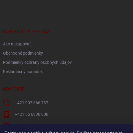
á
p
ä
t
i
INFORMÁCIE PRE VÁS
e
Ako nakupovať
Obchodné podmienky
Podmienky ochrany osobných údajov
Reklamačný poriadok
KONTAKT
+421 907 666 737
+421 55 6930 000
Facebook