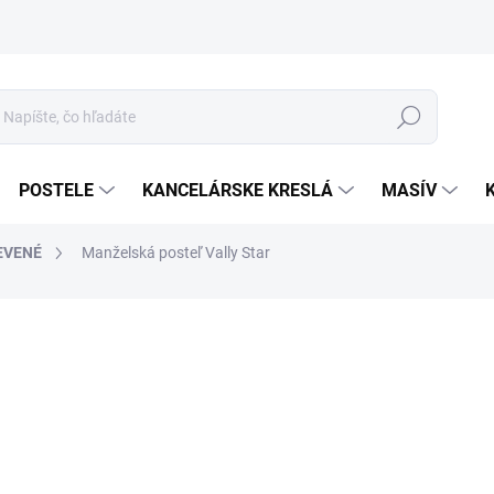
Hľadať
POSTELE
KANCELÁRSKE KRESLÁ
MASÍV
EVENÉ
Manželská posteľ Vally Star
1 
Jed
cena