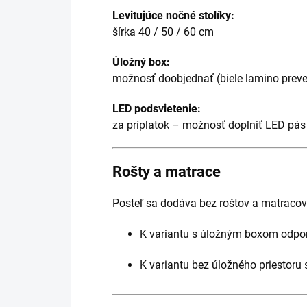
Levitujúce nočné stolíky:
šírka 40 / 50 / 60 cm
Úložný box:
možnosť doobjednať (biele lamino prev
LED podsvietenie:
za príplatok – možnosť doplniť LED pá
Rošty a matrace
Posteľ sa dodáva bez roštov a matracov
K variantu s úložným boxom odpor
K variantu bez úložného priestoru