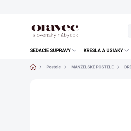
Prejsť
na
obsah
SEDACIE SÚPRAVY
KRESLÁ A UŠIAKY
Domov
Postele
MANŽELSKÉ POSTELE
DR