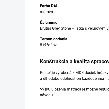
Farba RAL:
mätová
Čalúnenie:
Brutus Grey Stone – látka s velúrovým
Termín dodania:
8 týždňov
Konštrukcia a kvalita spraco
Posteľ je vyrobená z MDF dosiek hrúbky 
a dlhodobú odolnosť pri každodennom p
Výšku uloženia matraca je možné regul
návodu.