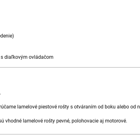
edenie)
s s diaľkovým ovládačom
.
účame lamelové piestové rošty s otváraním od boku alebo od n
 sú vhodné lamelové rošty pevné, polohovacie aj motorové.