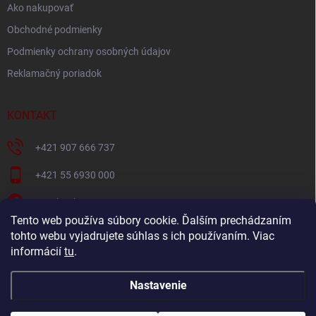
Ako nakupovať
Obchodné podmienky
Podmienky ochrany osobných údajov
Reklamačný poriadok
KONTAKT
+421 907 666 737
+421 55 6930 000
Facebook
Tento web používa súbory cookie. Ďalším prechádzaním
+421907666737
tohto webu vyjadrujete súhlas s ich používaním. Viac
informácií
tu
.
Navštívte náš YouTube kanál
Nastavenie