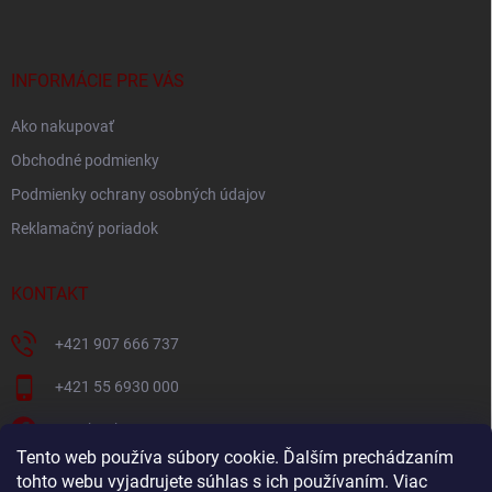
p
ä
t
i
INFORMÁCIE PRE VÁS
e
Ako nakupovať
Obchodné podmienky
Podmienky ochrany osobných údajov
Reklamačný poriadok
KONTAKT
+421 907 666 737
+421 55 6930 000
Facebook
Tento web používa súbory cookie. Ďalším prechádzaním
+421907666737
tohto webu vyjadrujete súhlas s ich používaním. Viac