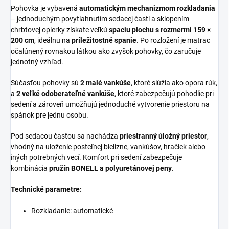
Pohovka je vybavená
automatickým mechanizmom rozkladania
– jednoduchým povytiahnutím sedacej časti a sklopením
chrbtovej opierky získate veľkú
spaciu plochu s rozmermi 159 ×
200 cm
, ideálnu na
príležitostné spanie
. Po rozložení je matrac
očalúnený rovnakou látkou ako zvyšok pohovky, čo zaručuje
jednotný vzhľad.
Súčasťou pohovky sú
2 malé vankúše
, ktoré slúžia ako opora rúk,
a
2 veľké odoberateľné vankúše
, ktoré zabezpečujú pohodlie pri
sedení a zároveň umožňujú jednoduché vytvorenie priestoru na
spánok pre jednu osobu.
Pod sedacou časťou sa nachádza
priestranný úložný priestor
,
vhodný na uloženie posteľnej bielizne, vankúšov, hračiek alebo
iných potrebných vecí. Komfort pri sedení zabezpečuje
kombinácia
pružín BONELL a polyuretánovej peny
.
Technické parametre:
Rozkladanie: automatické