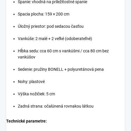
Spanie: vhodná na príležitostné spanie
Spacia plocha: 159 × 200 cm
Úložný priestor: pod sedacou časťou
Vankúše: 2 malé + 2 veľké (odoberateľné)
Hĺbka sedu: cca 60 cm s vankúšmi / cca 80 cm bez
vankúšov
Sedenie: pružiny BONELL + polyuretánová pena
Nohy: plastové
Výška nožičiek: 5 cm
Zadná strana: očalúnená rovnakou látkou
Technické parametre: