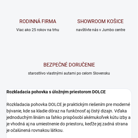
RODINNÁ FIRMA
SHOWROOM KOŠICE
Viac ako 25 rokov na trhu
navštívte nás v Jumbo centre
BEZPEČNÉ DORUČENIE
starostlivo vlastnými autami po celom Slovensku
Rozkladacia pohovka s úložným priestorom DOLCE
Rozkladacia pohovka DOLCE je praktickým riešením pre moderné
bývanie, kde sa kladie dôraz na funkčnosť aj čistý dizajn. Vďaka
jednoduchým líniám sa ľahko prispôsobí akémukoľvek kútu izby a
je vhodná aj na umiestnenie do priestoru, keďže jej zadná strana
je očalúnená rovnakou látkou.