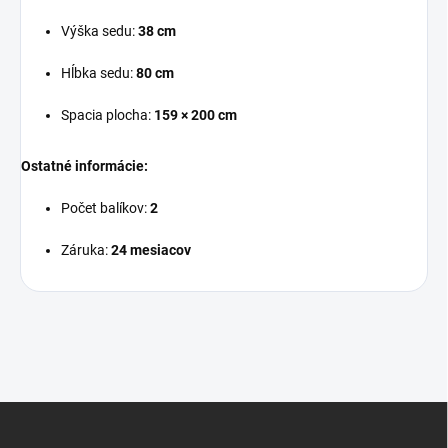
Výška sedu:
38 cm
Hĺbka sedu:
80 cm
Spacia plocha:
159 × 200 cm
Ostatné informácie:
Počet balíkov:
2
Záruka:
24 mesiacov
Z
á