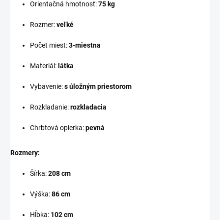
Orientačná hmotnosť:
75 kg
Rozmer:
veľké
Počet miest:
3-miestna
Materiál:
látka
Vybavenie:
s úložným priestorom
Rozkladanie:
rozkladacia
Chrbtová opierka:
pevná
Rozmery:
Šírka:
208 cm
Výška:
86 cm
Hĺbka:
102 cm