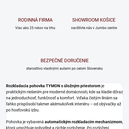
RODINNÁ FIRMA
SHOWROOM KOŠICE
Viac ako 25 rokov na trhu
navštívte nás v Jumbo centre
BEZPEČNÉ DORUČENIE
starostlivo vlastnými autami po celom Slovensku
Rozkladacia pohovka TYMON s úložným priestorom
je
praktickým riešením pre moderné domácnosti, kde sa kladie dôraz
na jednoduchosť, funkčnosť a komfort. Vďaka čistým líniám sa
ľahko prispôsobí takmer akémukoľvek interiéru – od obývačky až
po hosťovskú izbu.
Pohovka je vybavená
automatickým rozkladacím mechanizmom
,
ktorý umožňuje pohodlné a rýchle rozloženie. Po rozložení