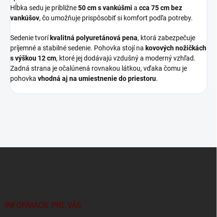
Hĺbka sedu je približne
50 cm s vankúšmi
a
cca 75 cm bez
vankúšov
, čo umožňuje prispôsobiť si komfort podľa potreby.
Sedenie tvorí
kvalitná polyuretánová pena
, ktorá zabezpečuje
príjemné a stabilné sedenie. Pohovka stojí na
kovových nožičkách
s výškou 12 cm
, ktoré jej dodávajú vzdušný a moderný vzhľad.
Zadná strana je očalúnená rovnakou látkou, vďaka čomu je
pohovka
vhodná aj na umiestnenie do priestoru
.
Z
á
p
ä
t
i
INFORMÁCIE PRE VÁS
e