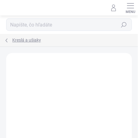
Prejsť
na
obsah
Hľadať
Kreslá a ušiaky