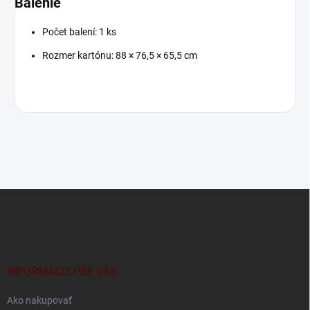
Balenie
Počet balení: 1 ks
Rozmer kartónu: 88 × 76,5 × 65,5 cm
Z
á
p
ä
t
i
INFORMÁCIE PRE VÁS
e
Ako nakupovať