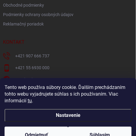
Obchodné podmienky
Podmienky ochrany osobných údajov
Reklamačný poriadok
KONTAKT
+421 907 666 737
+421 55 6930 000
Facebook
Tento web používa súbory cookie. Ďalším prechádzaním
+421907666737
tohto webu vyjadrujete súhlas s ich používaním. Viac
informácií
tu
.
Navštívte náš YouTube kanál
Nastavenie
Copyright 2026
Oravec nábytok
. Všetky práva vyhradené.
Odmietnuť
Súhlasím