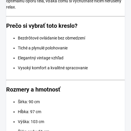
optimálnu oporu tela, vďaka čomu si vychutnáte ničím nerušený
relax.
Prečo si vybrať toto kreslo?
Bezdrôtové ovládanie bez obmedzení
Tiché a plynulé polohovanie
Elegantný vintage vzhľad
Vysoký komfort a kvalitné spracovanie
Rozmery a hmotnosť
Šírka: 90 cm
Hĺbka: 97 cm
Výška: 103 cm