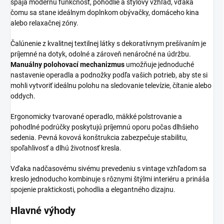
spája modernú funkčnosť, pohodlie a štýlový vzhľad, vďaka
čomu sa stane ideálnym doplnkom obývačky, domáceho kina
alebo relaxačnej zóny.
Čalúnenie z kvalitnej textilnej látky s dekoratívnym prešívaním je
príjemné na dotyk, odolné a zároveň nenáročné na údržbu.
Manuálny polohovací mechanizmus
umožňuje jednoduché
nastavenie operadla a podnožky podľa vašich potrieb, aby ste si
mohli vytvoriť ideálnu polohu na sledovanie televízie, čítanie alebo
oddych.
Ergonomicky tvarované operadlo, mäkké polstrovanie a
pohodlné podrúčky poskytujú príjemnú oporu počas dlhšieho
sedenia. Pevná kovová konštrukcia zabezpečuje stabilitu,
spoľahlivosť a dlhú životnosť kresla.
Vďaka nadčasovému sivému prevedeniu s vintage vzhľadom sa
kreslo jednoducho kombinuje s rôznymi štýlmi interiéru a prináša
spojenie praktickosti, pohodlia a elegantného dizajnu.
Hlavné výhody