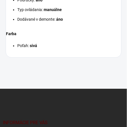
Typ ovládania:
manuálne
Dodávané v demonte:
áno
Farba
Poťah:
sivá
Z
á
p
ä
t
i
INFORMÁCIE PRE VÁS