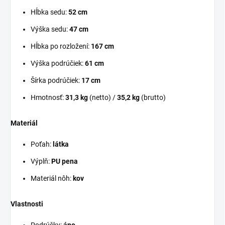
Hĺbka sedu:
52 cm
Výška sedu:
47 cm
Hĺbka po rozložení:
167 cm
Výška podrúčiek:
61 cm
Šírka podrúčiek:
17 cm
Hmotnosť:
31,3 kg
(netto) /
35,2 kg
(brutto)
Materiál
Poťah:
látka
Výplň:
PU pena
Materiál nôh:
kov
Vlastnosti
Podrúčky:
áno