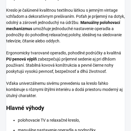
Kreslo je čalúnené kvalitnou textilnou látkou s jemným vintage
vzhľadom a dekoratívnym prešívaním. Poťah je príjemný na dotyk,
odolný a zároveň jednoduchý na údržbu.
Manuálny polohovací
mechanizmus
umožňuje jednoduché nastavenie operadla a
podnožky do pohodlnej relaxačnej polohy, ideálnej na sledovanie
televízie, čítanie alebo oddych.
Ergonomicky tvarované operadlo, pohodlné podrúčky a kvalitná
PU penová výplň
zabezpečujú príjemné sedenie aj pri dlhšom
používaní. Stabilná kovová konštrukcia a pevné čierne nohy
poskytujú vysokú pevnosť, bezpečnosť a dlhú životnosť.
Vďaka univerzálnemu sivému prevedeniu sa kreslo ľahko
kombinuje s rôznymi štýlmi interiéru a dodá priestoru moderný aj
útulný charakter.
Hlavné výhody
polohovacie TV a relaxačné kreslo,
manuálne nastavenie operadla a podnožky,