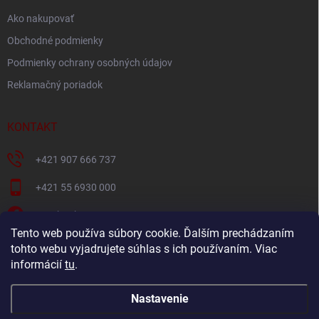
e
Ako nakupovať
Obchodné podmienky
Podmienky ochrany osobných údajov
Reklamačný poriadok
KONTAKT
+421 907 666 737
+421 55 6930 000
Facebook
Tento web používa súbory cookie. Ďalším prechádzaním
+421907666737
tohto webu vyjadrujete súhlas s ich používaním. Viac
informácií
tu
.
Navštívte náš YouTube kanál
Nastavenie