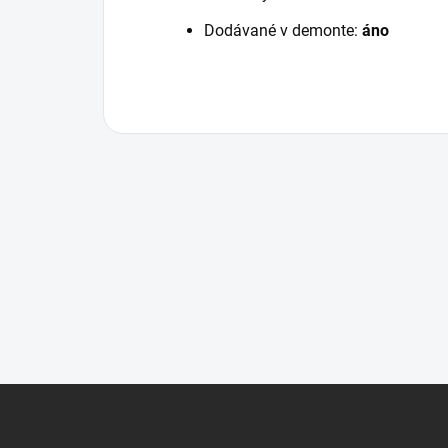
Dodávané v demonte:
áno
Z
á
p