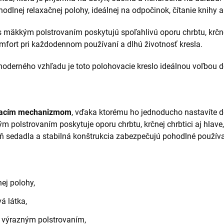
lnej relaxačnej polohy, ideálnej na odpočinok, čítanie knihy al
 mäkkým polstrovaním poskytujú spoľahlivú oporu chrbtu, krčnej
mfort pri každodennom používaní a dlhú životnosť kresla.
moderného vzhľadu je toto polohovacie kreslo ideálnou voľbou 
vacím mechanizmom
, vďaka ktorému ho jednoducho nastavíte d
 polstrovaním poskytuje oporu chrbtu, krčnej chrbtici aj hlave
lň sedadla a stabilná konštrukcia zabezpečujú pohodlné používa
ej polohy,
á látka,
 výrazným polstrovaním,