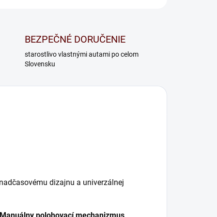
BEZPEČNÉ DORUČENIE
starostlivo vlastnými autami po celom
Slovensku
 nadčasovému dizajnu a univerzálnej
Manuálny polohovací mechanizmus