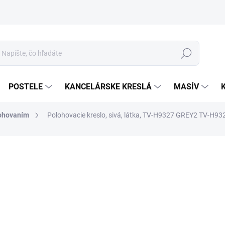
Hľadať
POSTELE
KANCELÁRSKE KRESLÁ
MASÍV
lohovaním
Polohovacie kreslo, sivá, látka, TV-H9327 GREY2 TV-H9
3
Jed
cena