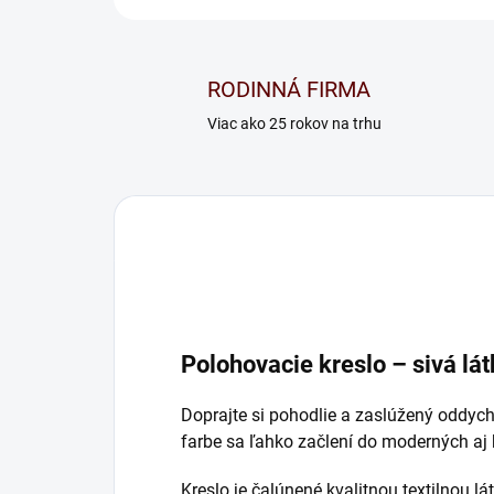
RODINNÁ FIRMA
Viac ako 25 rokov na trhu
Polohovacie kreslo – sivá lá
Doprajte si pohodlie a zaslúžený oddy
farbe sa ľahko začlení do moderných aj k
Kreslo je čalúnené kvalitnou textilnou l