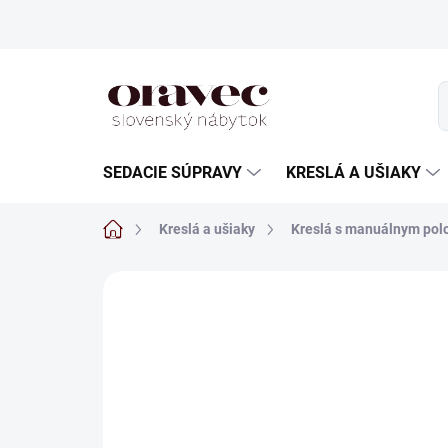
Prejsť
na
obsah
SEDACIE SÚPRAVY
KRESLÁ A UŠIAKY
Domov
Kreslá a ušiaky
Kreslá s manuálnym po