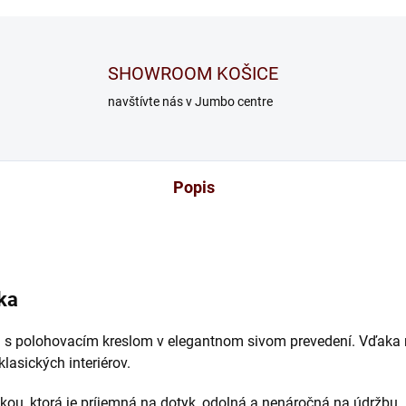
SHOWROOM KOŠICE
navštívte nás v Jumbo centre
Popis
tka
ch s polohovacím kreslom v elegantnom sivom prevedení. Vďaka
lasických interiérov.
átkou, ktorá je príjemná na dotyk, odolná a nenáročná na údržbu.