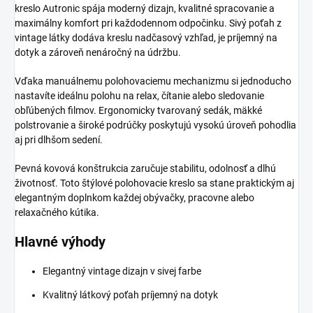
kreslo Autronic spája moderný dizajn, kvalitné spracovanie a
maximálny komfort pri každodennom odpočinku. Sivý poťah z
vintage látky dodáva kreslu nadčasový vzhľad, je príjemný na
dotyk a zároveň nenáročný na údržbu.
Vďaka manuálnemu polohovaciemu mechanizmu si jednoducho
nastavíte ideálnu polohu na relax, čítanie alebo sledovanie
obľúbených filmov. Ergonomicky tvarovaný sedák, mäkké
polstrovanie a široké podrúčky poskytujú vysokú úroveň pohodlia
aj pri dlhšom sedení.
Pevná kovová konštrukcia zaručuje stabilitu, odolnosť a dlhú
životnosť. Toto štýlové polohovacie kreslo sa stane praktickým aj
elegantným doplnkom každej obývačky, pracovne alebo
relaxačného kútika.
Hlavné výhody
Elegantný vintage dizajn v sivej farbe
Kvalitný látkový poťah príjemný na dotyk