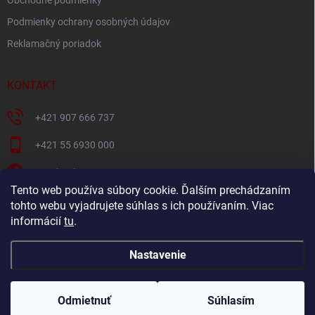
Podmienky ochrany osobných údajov
Reklamačný poriadok
KONTAKT
+421 907 666 737
+421 55 6930 000
Facebook
Tento web používa súbory cookie. Ďalším prechádzaním
+421907666737
tohto webu vyjadrujete súhlas s ich používaním. Viac
informácií
tu
.
Navštívte náš YouTube kanál
Nastavenie
Copyright 2026
Oravec nábytok
. Všetky práva vyhradené.
Odmietnuť
Súhlasím