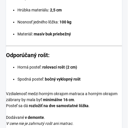
Hrúbka materiálu:
2,5 cm
Nosnosť jedného lôžka:
100 kg
Materiál:
masív buk priebežný
Odporúčaný rošt:
Horná posteľ:
rolovací rošt (2 cm)
Spodná posteľ:
bočný vyklopný rošt
Vzdialenosť medzi horným okrajom matraca a horným okrajom
zábrany by mala byť
minimálne 16 cm
.
Posteľ sa dá
rozložiť na dve samostatné lôžka
.
Dodávané
v demonte
.
V cene nie je zahrnutý rošt ani matrac.