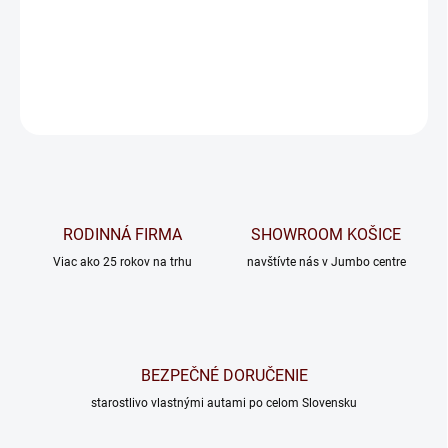
−
+
Pridať do košíka
OPÝTAŤ SA
RODINNÁ FIRMA
SHOWROOM KOŠICE
Viac ako 25 rokov na trhu
navštívte nás v Jumbo centre
BEZPEČNÉ DORUČENIE
starostlivo vlastnými autami po celom Slovensku