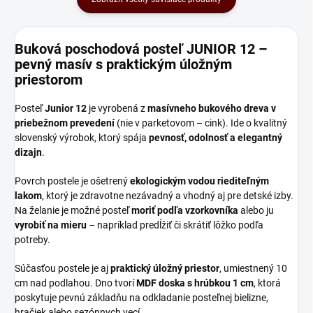
Buková poschodová posteľ JUNIOR 12 –
pevný masív s praktickým úložným
priestorom
Posteľ
Junior 12
je vyrobená z
masívneho bukového dreva v
priebežnom prevedení
(nie v parketovom – cink). Ide o kvalitný
slovenský výrobok, ktorý spája
pevnosť, odolnosť a elegantný
dizajn
.
Povrch postele je ošetrený
ekologickým vodou riediteľným
lakom
, ktorý je zdravotne nezávadný a vhodný aj pre detské izby.
Na želanie je možné posteľ
moriť podľa vzorkovníka
alebo ju
vyrobiť na mieru
– napríklad predĺžiť či skrátiť lôžko podľa
potreby.
Súčasťou postele je aj
praktický úložný priestor
, umiestnený 10
cm nad podlahou. Dno tvorí
MDF doska s hrúbkou 1 cm
, ktorá
poskytuje pevnú základňu na odkladanie posteľnej bielizne,
hračiek alebo sezónnych vecí.