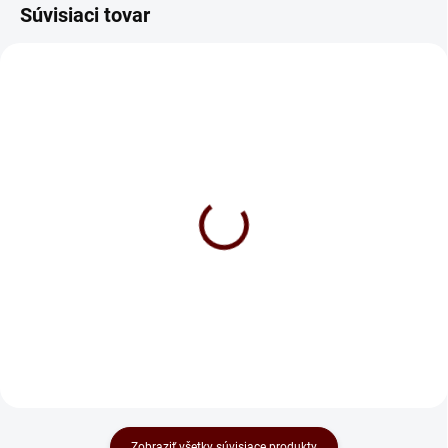
Súvisiaci tovar
Rošt masív Rolo 14 L
Rošt Double BVP T6
42 €
120 €
od
od
Detail
Detail
Zobraziť všetky súvisiace produkty