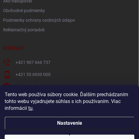
Ako nakupovať
Obchodné podmienky
Podmienky ochrany osobných údajov
Reklamačný poriadok
KONTAKT
+421 907 666 737
+421 55 6930 000
Facebook
Tento web používa súbory cookie. Ďalším prechádzaním
+421907666737
tohto webu vyjadrujete súhlas s ich používaním. Viac
informácií
tu
.
Navštívte náš YouTube kanál
Nastavenie