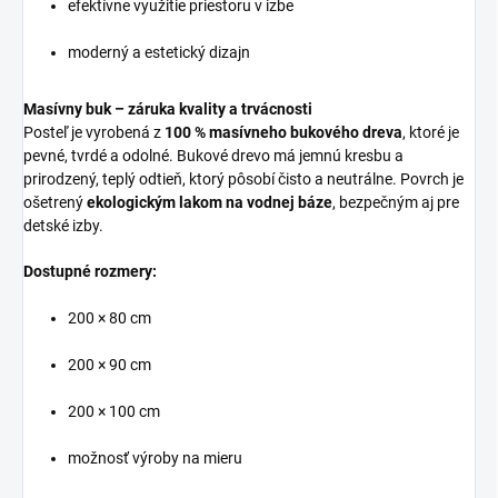
efektívne využitie priestoru v izbe
moderný a estetický dizajn
Masívny buk – záruka kvality a trvácnosti
Posteľ je vyrobená z
100 % masívneho bukového dreva
, ktoré je
pevné, tvrdé a odolné. Bukové drevo má jemnú kresbu a
prirodzený, teplý odtieň, ktorý pôsobí čisto a neutrálne. Povrch je
ošetrený
ekologickým lakom na vodnej báze
, bezpečným aj pre
detské izby.
Dostupné rozmery:
200 × 80 cm
200 × 90 cm
200 × 100 cm
možnosť výroby na mieru