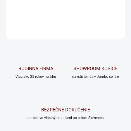
−
+
Pridať do košíka
OPÝTAŤ SA
RODINNÁ FIRMA
SHOWROOM KOŠICE
Viac ako 25 rokov na trhu
navštívte nás v Jumbo centre
BEZPEČNÉ DORUČENIE
starostlivo vlastnými autami po celom Slovensku