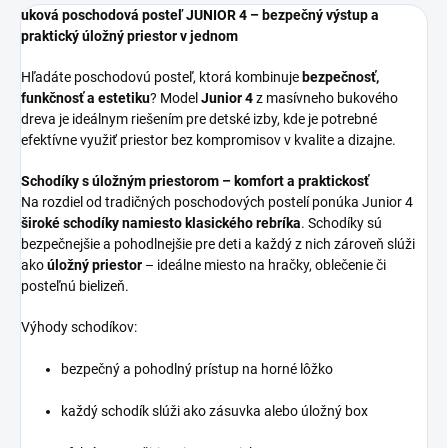
uková poschodová posteľ JUNIOR 4 – bezpečný výstup a
praktický úložný priestor v jednom
Hľadáte poschodovú posteľ, ktorá kombinuje
bezpečnosť,
funkčnosť a estetiku
? Model
Junior 4
z masívneho bukového
dreva je ideálnym riešením pre detské izby, kde je potrebné
efektívne využiť priestor bez kompromisov v kvalite a dizajne.
Schodíky s úložným priestorom – komfort a praktickosť
Na rozdiel od tradičných poschodových postelí ponúka Junior 4
široké schodíky namiesto klasického rebríka
. Schodíky sú
bezpečnejšie a pohodlnejšie pre deti a každý z nich zároveň slúži
ako
úložný priestor
– ideálne miesto na hračky, oblečenie či
posteľnú bielizeň.
Výhody schodíkov:
bezpečný a pohodlný prístup na horné lôžko
každý schodík slúži ako zásuvka alebo úložný box