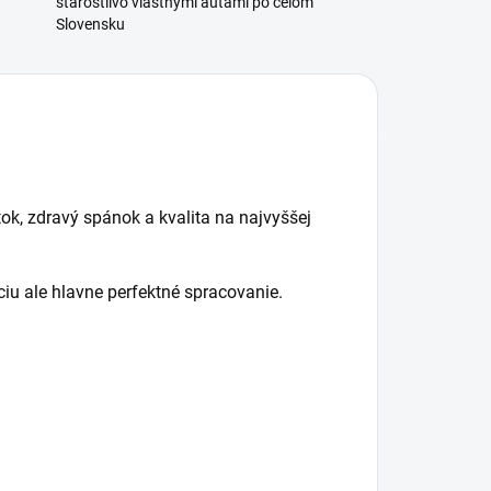
starostlivo vlastnými autami po celom
Slovensku
tok, zdravý spánok a kvalita na najvyššej
iu ale hlavne perfektné spracovanie.