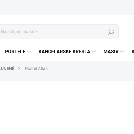
Hľadať
POSTELE
KANCELÁRSKE KRESLÁ
MASÍV
LUNENÉ
Posteľ Atlas
6
Jed
cena