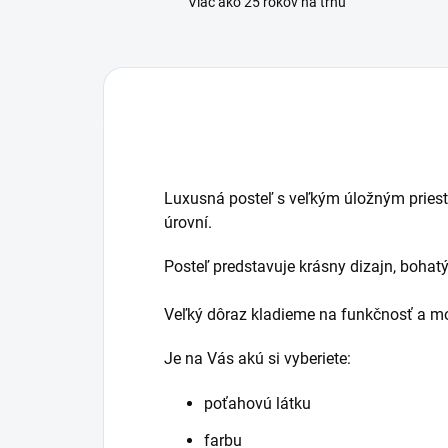
Viac ako 25 rokov na trhu
Luxusná posteľ s veľkým úložným priestor
úrovní.
Posteľ predstavuje krásny dizajn, bohat
Veľký dôraz kladieme na funkčnosť a mo
Je na Vás akú si vyberiete:
poťahovú látku
farbu