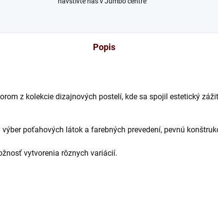
navštívte nás v Jumbo centre
Popis
om z kolekcie dizajnových postelí, kde sa spojil estetický záži
ý výber poťahových látok a farebných prevedení, pevnú konštrukc
žnosť vytvorenia rôznych variácií.