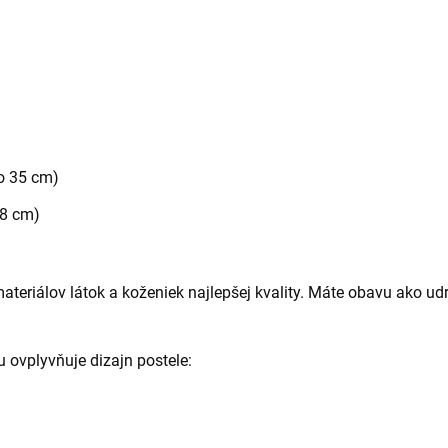
o 35 cm)
 8 cm)
teriálov látok a koženiek najlepšej kvality. Máte obavu ako udr
u ovplyvňuje dizajn postele: