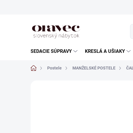
Prejsť
na
obsah
SEDACIE SÚPRAVY
KRESLÁ A UŠIAKY
Domov
Postele
MANŽELSKÉ POSTELE
ČA