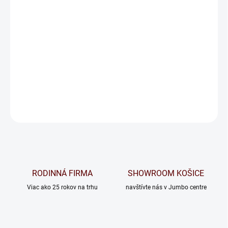
BOČNICE
NOHY
ÚLOŽNÝ PRIESTOR
−
+
Pridať do košíka
OPÝTAŤ SA
RODINNÁ FIRMA
SHOWROOM KOŠICE
Viac ako 25 rokov na trhu
navštívte nás v Jumbo centre