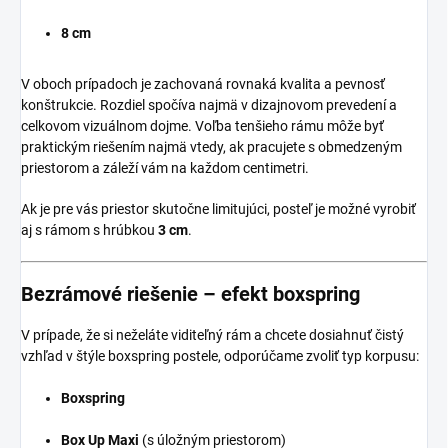
8 cm
V oboch prípadoch je zachovaná rovnaká kvalita a pevnosť
konštrukcie. Rozdiel spočíva najmä v dizajnovom prevedení a
celkovom vizuálnom dojme. Voľba tenšieho rámu môže byť
praktickým riešením najmä vtedy, ak pracujete s obmedzeným
priestorom a záleží vám na každom centimetri.
Ak je pre vás priestor skutočne limitujúci, posteľ je možné vyrobiť
aj s rámom s hrúbkou
3 cm
.
Bezrámové riešenie – efekt boxspring
V prípade, že si neželáte viditeľný rám a chcete dosiahnuť čistý
vzhľad v štýle boxspring postele, odporúčame zvoliť typ korpusu:
Boxspring
Box Up Maxi
(s úložným priestorom)