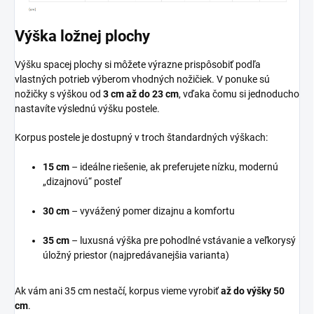
Výška ložnej plochy
Výšku spacej plochy si môžete výrazne prispôsobiť podľa
vlastných potrieb výberom vhodných nožičiek. V ponuke sú
nožičky s výškou od
3 cm až do 23 cm
, vďaka čomu si jednoducho
nastavíte výslednú výšku postele.
Korpus postele je dostupný v troch štandardných výškach:
15 cm
– ideálne riešenie, ak preferujete nízku, modernú
„dizajnovú“ posteľ
30 cm
– vyvážený pomer dizajnu a komfortu
35 cm
– luxusná výška pre pohodlné vstávanie a veľkorysý
úložný priestor (najpredávanejšia varianta)
Ak vám ani 35 cm nestačí, korpus vieme vyrobiť
až do výšky 50
cm
.