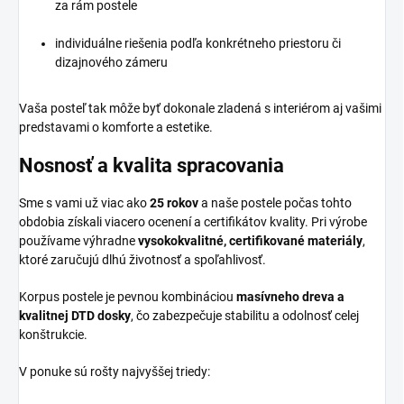
za rám postele
individuálne riešenia podľa konkrétneho priestoru či
dizajnového zámeru
Vaša posteľ tak môže byť dokonale zladená s interiérom aj vašimi
predstavami o komforte a estetike.
Nosnosť a kvalita spracovania
Sme s vami už viac ako
25 rokov
a naše postele počas tohto
obdobia získali viacero ocenení a certifikátov kvality. Pri výrobe
používame výhradne
vysokokvalitné, certifikované materiály
,
ktoré zaručujú dlhú životnosť a spoľahlivosť.
Korpus postele je pevnou kombináciou
masívneho dreva a
kvalitnej DTD dosky
, čo zabezpečuje stabilitu a odolnosť celej
konštrukcie.
V ponuke sú rošty najvyššej triedy: