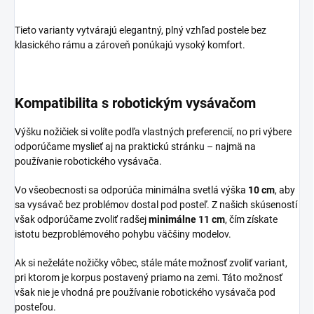
Tieto varianty vytvárajú elegantný, plný vzhľad postele bez
klasického rámu a zároveň ponúkajú vysoký komfort.
Kompatibilita s robotickým vysávačom
Výšku nožičiek si volíte podľa vlastných preferencií, no pri výbere
odporúčame myslieť aj na praktickú stránku – najmä na
používanie robotického vysávača.
Vo všeobecnosti sa odporúča minimálna svetlá výška
10 cm
, aby
sa vysávač bez problémov dostal pod posteľ. Z našich skúseností
však odporúčame zvoliť radšej
minimálne 11 cm
, čím získate
istotu bezproblémového pohybu väčšiny modelov.
Ak si neželáte nožičky vôbec, stále máte možnosť zvoliť variant,
pri ktorom je korpus postavený priamo na zemi. Táto možnosť
však nie je vhodná pre používanie robotického vysávača pod
posteľou.