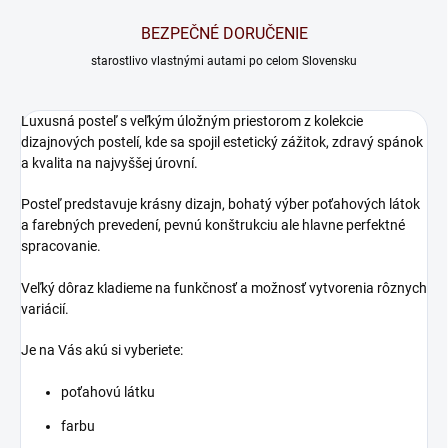
BEZPEČNÉ DORUČENIE
starostlivo vlastnými autami po celom Slovensku
Luxusná posteľ s veľkým úložným priestorom z kolekcie
dizajnových postelí, kde sa spojil estetický zážitok, zdravý spánok
a kvalita na najvyššej úrovní.
Posteľ predstavuje krásny dizajn, bohatý výber poťahových látok
a farebných prevedení, pevnú konštrukciu ale hlavne perfektné
spracovanie.
Veľký dôraz kladieme na funkčnosť a možnosť vytvorenia rôznych
variácií.
Je na Vás akú si vyberiete:
poťahovú látku
farbu