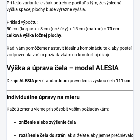
Pri tejto variante je však potrebné počítať s tým, že výsledná
výška spacej plochy bude výrazne vyššia.
Príklad výpočtu:
50 cm (korpus) + 8 cm (nožičky) + 15 cm (matrac) =
73 cm
celková výška ložnej plochy
.
Radi vám pomôžeme nastaviť ideálnu kombináciu tak, aby posteľ
zodpovedala vašim požiadavkám na komfort aj dizajn.
Výška a úprava čela – model ALESIA
Dizajn
ALESIA
je v štandardnom prevedení s výškou čela
111 cm
.
Individuálne úpravy na mieru
Každú zmenu vieme prispôsobiť vašim požiadavkám:
zníženie alebo zvýšenie čela
rozšírenie čela do strán
, ak si želáte, aby jemne prečnievalo