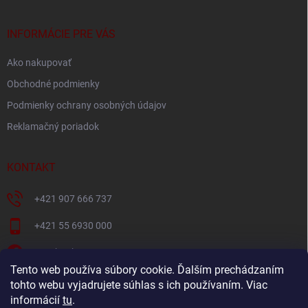
ä
t
i
INFORMÁCIE PRE VÁS
e
Ako nakupovať
Obchodné podmienky
Podmienky ochrany osobných údajov
Reklamačný poriadok
KONTAKT
+421 907 666 737
+421 55 6930 000
Facebook
Tento web používa súbory cookie. Ďalším prechádzaním
+421907666737
tohto webu vyjadrujete súhlas s ich používaním. Viac
informácií
tu
.
Navštívte náš YouTube kanál