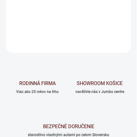
MATRAC
−
+
Pridať do košíka
OPÝTAŤ SA
RODINNÁ FIRMA
SHOWROOM KOŠICE
Viac ako 25 rokov na trhu
navštívte nás v Jumbo centre
BEZPEČNÉ DORUČENIE
starostlivo vlastnými autami po celom Slovensku