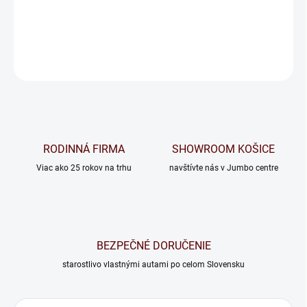
−
+
Pridať do košíka
OPÝTAŤ SA
RODINNÁ FIRMA
SHOWROOM KOŠICE
Viac ako 25 rokov na trhu
navštívte nás v Jumbo centre
BEZPEČNÉ DORUČENIE
starostlivo vlastnými autami po celom Slovensku