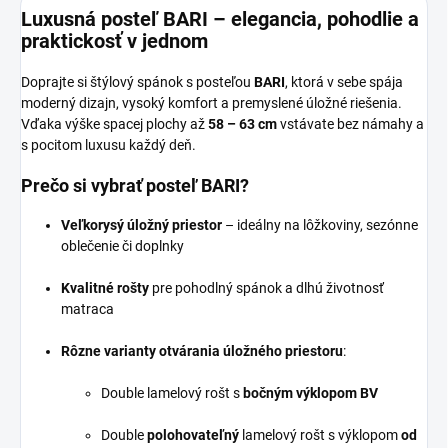
Luxusná posteľ BARI – elegancia, pohodlie a
praktickosť v jednom
Doprajte si štýlový spánok s posteľou
BARI
, ktorá v sebe spája
moderný dizajn, vysoký komfort a premyslené úložné riešenia.
Vďaka výške spacej plochy až
58 – 63 cm
vstávate bez námahy a
s pocitom luxusu každý deň.
Prečo si vybrať posteľ BARI?
Veľkorysý úložný priestor
– ideálny na lôžkoviny, sezónne
oblečenie či doplnky
Kvalitné rošty
pre pohodlný spánok a dlhú životnosť
matraca
Rôzne varianty otvárania úložného priestoru
:
Double lamelový rošt s
bočným výklopom BV
Double
polohovateľný
lamelový rošt s výklopom
od