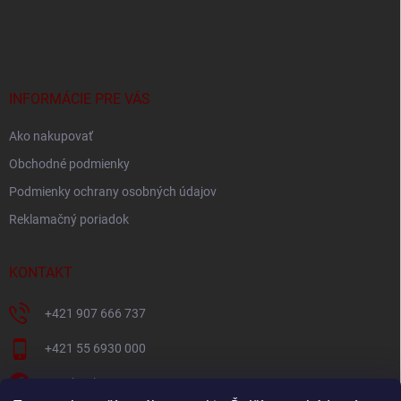
Z
á
p
ä
t
i
INFORMÁCIE PRE VÁS
e
Ako nakupovať
Obchodné podmienky
Podmienky ochrany osobných údajov
Reklamačný poriadok
KONTAKT
+421 907 666 737
+421 55 6930 000
Facebook