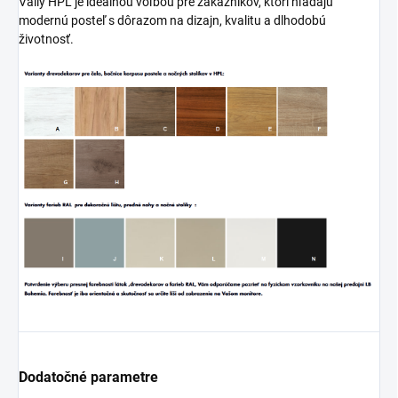
Vally HPL je ideálnou voľbou pre zákazníkov, ktorí hľadajú
modernú posteľ s dôrazom na dizajn, kvalitu a dlhodobú
životnosť.
Dodatočné parametre