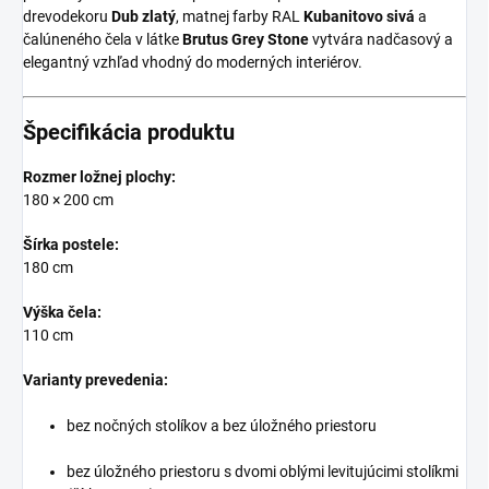
drevodekoru
Dub zlatý
, matnej farby RAL
Kubanitovo sivá
a
čalúneného čela v látke
Brutus Grey Stone
vytvára nadčasový a
elegantný vzhľad vhodný do moderných interiérov.
Špecifikácia produktu
Rozmer ložnej plochy:
180 × 200 cm
Šírka postele:
180 cm
Výška čela:
110 cm
Varianty prevedenia:
bez nočných stolíkov a bez úložného priestoru
bez úložného priestoru s dvomi oblými levitujúcimi stolíkmi