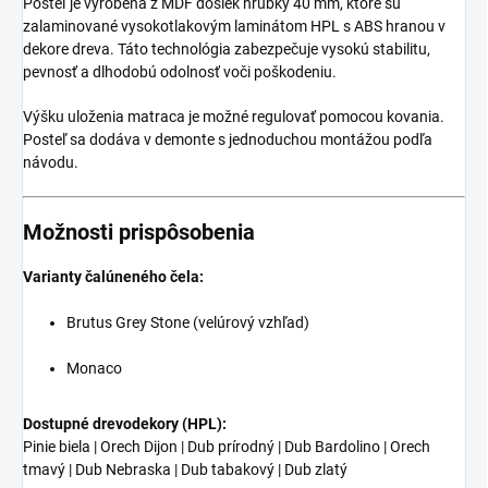
Posteľ je vyrobená z MDF dosiek hrúbky 40 mm, ktoré sú
zalaminované vysokotlakovým laminátom HPL s ABS hranou v
dekore dreva. Táto technológia zabezpečuje vysokú stabilitu,
pevnosť a dlhodobú odolnosť voči poškodeniu.
Výšku uloženia matraca je možné regulovať pomocou kovania.
Posteľ sa dodáva v demonte s jednoduchou montážou podľa
návodu.
Možnosti prispôsobenia
Varianty čalúneného čela:
Brutus Grey Stone (velúrový vzhľad)
Monaco
Dostupné drevodekory (HPL):
Pinie biela | Orech Dijon | Dub prírodný | Dub Bardolino | Orech
tmavý | Dub Nebraska | Dub tabakový | Dub zlatý