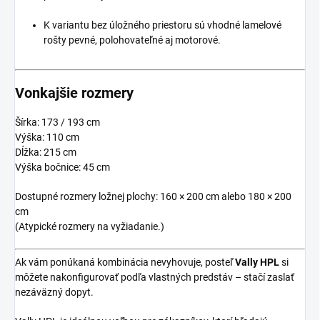
K variantu bez úložného priestoru sú vhodné lamelové
rošty pevné, polohovateľné aj motorové.
Vonkajšie rozmery
Šírka: 173 / 193 cm
Výška: 110 cm
Dĺžka: 215 cm
Výška bočnice: 45 cm
Dostupné rozmery ložnej plochy: 160 × 200 cm alebo 180 × 200
cm
(Atypické rozmery na vyžiadanie.)
Ak vám ponúkaná kombinácia nevyhovuje, posteľ
Vally HPL
si
môžete nakonfigurovať podľa vlastných predstáv – stačí zaslať
nezáväzný dopyt.