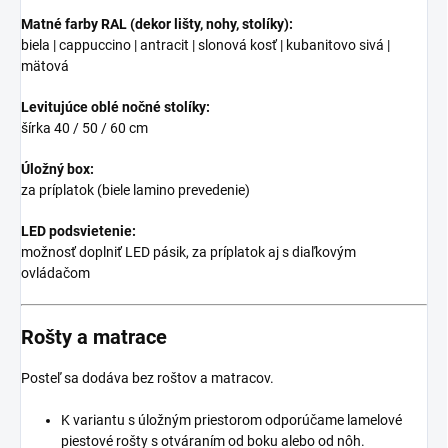
Matné farby RAL (dekor lišty, nohy, stolíky):
biela | cappuccino | antracit | slonová kosť | kubanitovo sivá |
mätová
Levitujúce oblé nočné stolíky:
šírka 40 / 50 / 60 cm
Úložný box:
za príplatok (biele lamino prevedenie)
LED podsvietenie:
možnosť doplniť LED pásik, za príplatok aj s diaľkovým
ovládačom
Rošty a matrace
Posteľ sa dodáva bez roštov a matracov.
K variantu s úložným priestorom odporúčame lamelové
piestové rošty s otváraním od boku alebo od nôh.