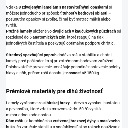
Vďaka
8 zdvojeným lamelám s nastaviteľnými opaskami
si
môžete jednoducho prispôsobiť
tuhosť v bedrovej oblasti
–
posunutím opaskov si zvolíte, či má byť matrac mäkší alebo
tvrdší.
Pružné lamely
uložené vo
dvojiciach v kaučukových púzdrach
sú
rozdelené do
5 anatomických zón
, ktoré reagujú na tlak
jednotlivých častí tela a poskytujú optimálnu podporu chrbtici.
Stredový spevňujúci popruh
dodáva roštu stabilitu a chráni
lamely pred poškodením aj pri extrémnom bodovom zaťažení.
Polohovateľné prevedenie umožňuje pohodlné nastavenie polohy
hlavy a nôh, pričom rošt dosahuje
nosnosť až 150 kg
.
Prémiové materiály pre dlhú životnosť
Lamely vyrábame zo
sibírskej brezy
– dreva s vysokou hustotou
a pevnosťou, ktoré vďaka mrazom až do -50 °C vyniká
mimoriadnou odolnosťou.
Rám roštu
je kombináciou
vrstvenej brezovej dyhy
a
masívneho
buka
, čo zaručuje stabilitu a spoľahlivosť aj po rokoch používania.