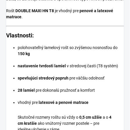
Rošt
DOUBLE MAXI HN T8
je vhodný pre
penové a latexové
matrace
.
Vlastnosti:
polohovateľný lamelový rošt so zvýšenou nosnosťou do
150 kg
nastavenie tvrdosti lamiel
v stredovej časti (T8 systém)
spevňujúci stredový popruh
pre väčšiu odolnosť
28 lamiel
pre dokonalú pružnosť a komfort
vhodný pre
latexové a penové matrace
Skutočné rozmery roštu sú vždy o
0,5 cm užšie
a o
4
cm kratšie
ako vnútorný rozmer postele – pre
ideálne uloženie v ráme.