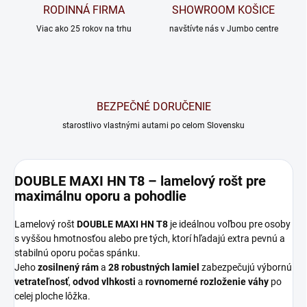
RODINNÁ FIRMA
SHOWROOM KOŠICE
Viac ako 25 rokov na trhu
navštívte nás v Jumbo centre
BEZPEČNÉ DORUČENIE
starostlivo vlastnými autami po celom Slovensku
DOUBLE MAXI HN T8 – lamelový rošt pre
maximálnu oporu a pohodlie
Lamelový rošt
DOUBLE MAXI HN T8
je ideálnou voľbou pre osoby
s vyššou hmotnosťou alebo pre tých, ktorí hľadajú extra pevnú a
stabilnú oporu počas spánku.
Jeho
zosilnený rám
a
28 robustných lamiel
zabezpečujú výbornú
vetrateľnosť
,
odvod vlhkosti
a
rovnomerné rozloženie váhy
po
celej ploche lôžka.