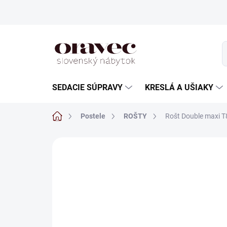
Prejsť
na
obsah
SEDACIE SÚPRAVY
KRESLÁ A UŠIAKY
Domov
Postele
ROŠTY
Rošt Double maxi T