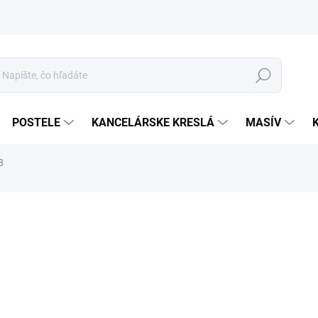
Hľadať
POSTELE
KANCELÁRSKE KRESLÁ
MASÍV
8
o
Jed
ROZ
cena