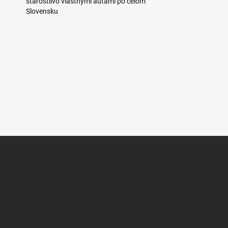
starostlivo vlastnými autami po celom
Slovensku