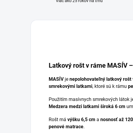
Viac ako 25 rokov na trhu
Latkový rošt v ráme MASÍV –
MASÍV
je
nepolohovateľný latkový rošt
smrekovými latkami
, ktoré sú k rámu
pe
Použitím masívnych smrekových látok 
Medzera medzi latkami široká 6 cm
umo
Rošt má
výšku 6,5 cm
a
nosnosť až 120
penové matrace
.