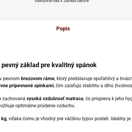
navštívte nás v Jumbo centre
Popis
 pevný základ pre kvalitný spánok
v pevnom
brezovom ráme
, ktorý predstavuje spoľahlivý a trvá
vne pripevnené spinkami
, čím zaisťujú stabilitu a dlhú životnos
je zachovaná
vysoká vzdušnosť matraca
, čo prispieva k jeho hy
žňuje optimálne prúdenie vzduchu.
 kg
, vďaka čomu je vhodný pre väčšinu typov postelí. Ideálny j