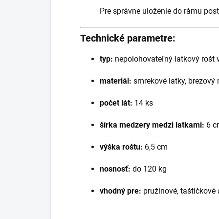
Pre správne uloženie do rámu post
Technické parametre:
typ:
nepolohovateľný latkový rošt 
materiál:
smrekové latky, brezový
počet lát:
14 ks
šírka medzery medzi latkami:
6 c
výška roštu:
6,5 cm
nosnosť:
do 120 kg
vhodný pre:
pružinové, taštičkové