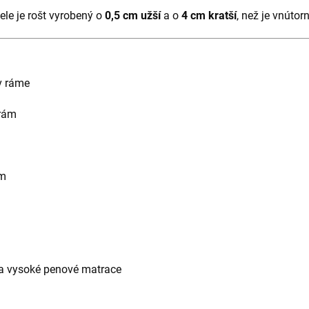
ele je rošt vyrobený o
0,5 cm užší
a o
4 cm kratší
, než je vnútor
v ráme
 rám
m
 a vysoké penové matrace