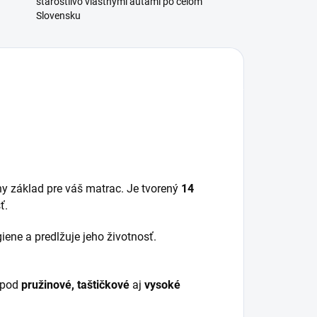
starostlivo vlastnými autami po celom
Slovensku
cny základ pre váš matrac. Je tvorený
14
ť.
giene a predlžuje jeho životnosť.
e pod
pružinové, taštičkové
aj
vysoké