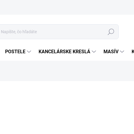
Hľadať
POSTELE
KANCELÁRSKE KRESLÁ
MASÍV
o
Jed
ROZ
cena