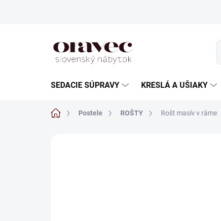
Prejsť
na
obsah
SEDACIE SÚPRAVY
KRESLÁ A UŠIAKY
Domov
Postele
ROŠTY
Rošt masív v ráme