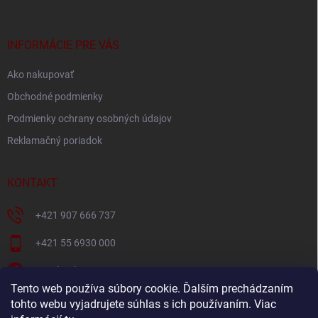
ä
t
i
INFORMÁCIE PRE VÁS
e
Ako nakupovať
Obchodné podmienky
Podmienky ochrany osobných údajov
Reklamačný poriadok
KONTAKT
+421 907 666 737
+421 55 6930 000
Facebook
Tento web používa súbory cookie. Ďalším prechádzaním
+421907666737
tohto webu vyjadrujete súhlas s ich používaním. Viac