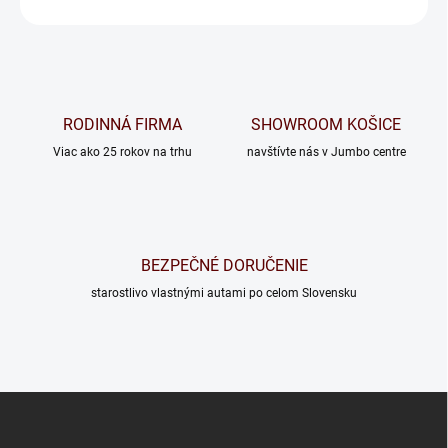
OPÝTAŤ SA
RODINNÁ FIRMA
SHOWROOM KOŠICE
Viac ako 25 rokov na trhu
navštívte nás v Jumbo centre
BEZPEČNÉ DORUČENIE
starostlivo vlastnými autami po celom Slovensku
Z
á
p