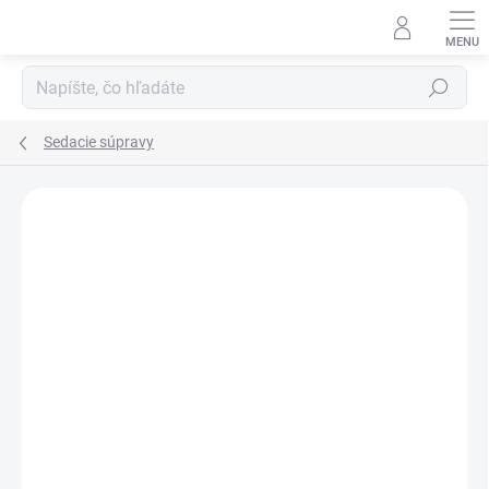
Prejsť
na
obsah
Hľadať
Sedacie súpravy