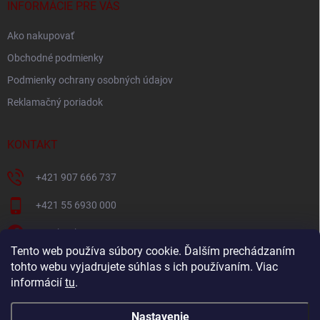
i
INFORMÁCIE PRE VÁS
e
Ako nakupovať
Obchodné podmienky
Podmienky ochrany osobných údajov
Reklamačný poriadok
KONTAKT
+421 907 666 737
+421 55 6930 000
Facebook
Tento web používa súbory cookie. Ďalším prechádzaním
+421907666737
tohto webu vyjadrujete súhlas s ich používaním. Viac
informácií
tu
.
Navštívte náš YouTube kanál
Nastavenie