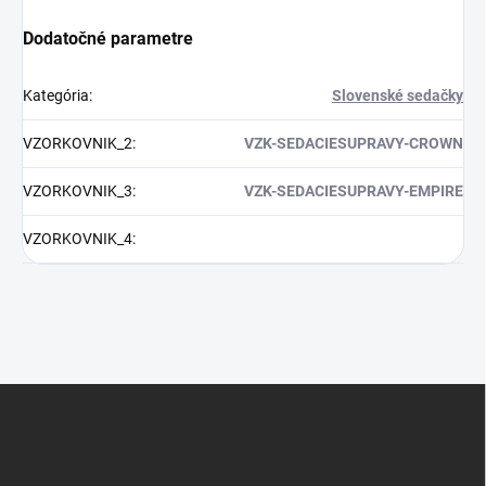
Dodatočné parametre
Kategória
:
Slovenské sedačky
VZORKOVNIK_2
:
VZK-SEDACIESUPRAVY-CROWN
VZORKOVNIK_3
:
VZK-SEDACIESUPRAVY-EMPIRE
VZORKOVNIK_4
:
Z
á
p
ä