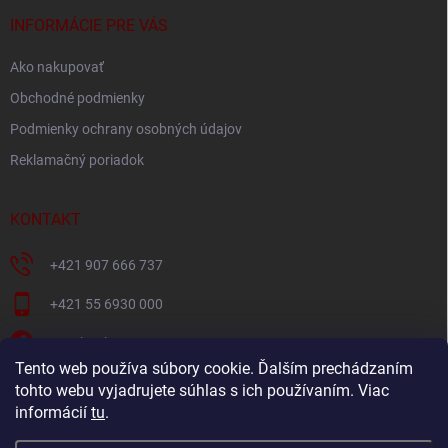
t
i
INFORMÁCIE PRE VÁS
e
Ako nakupovať
Obchodné podmienky
Podmienky ochrany osobných údajov
Reklamačný poriadok
KONTAKT
+421 907 666 737
+421 55 6930 000
Facebook
Tento web používa súbory cookie. Ďalším prechádzaním
+421907666737
tohto webu vyjadrujete súhlas s ich používaním. Viac
informácií
tu
.
Navštívte náš YouTube kanál