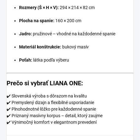
Rozmery (Š × H × V):
294 × 214 × 82 cm
Plocha na spanie:
160 × 200 cm
Jadro:
pružinové – vhodné na každodenné spanie
Materiál konštrukcie:
bukový masív
Poťah:
látka podľa výberu
Prečo si vybrať LIANA ONE:
✔️ Slovenská výroba s dôrazom na kvalitu
✔️ Premyslený dizajn a flexibilné usporiadanie
✔️ Plnohodnotné lôžko pre každodenné spanie
✔️ Priznaný masívny korpus – detail, ktorý zaujme
✔️ Výnimočný komfort v elegantnom prevedení