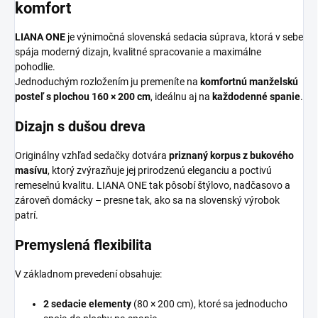
komfort
LIANA ONE
je výnimočná slovenská sedacia súprava, ktorá v sebe
spája moderný dizajn, kvalitné spracovanie a maximálne
pohodlie.
Jednoduchým rozložením ju premeníte na
komfortnú manželskú
posteľ s plochou 160 × 200 cm
, ideálnu aj na
každodenné spanie
.
Dizajn s dušou dreva
Originálny vzhľad sedačky dotvára
priznaný korpus z bukového
masívu
, ktorý zvýrazňuje jej prirodzenú eleganciu a poctivú
remeselnú kvalitu. LIANA ONE tak pôsobí štýlovo, nadčasovo a
zároveň domácky – presne tak, ako sa na slovenský výrobok
patrí.
Premyslená flexibilita
V základnom prevedení obsahuje:
2 sedacie elementy
(80 × 200 cm), ktoré sa jednoducho