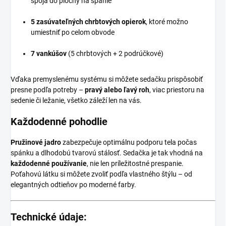
spoja do plochy na spanie
5 zasúvateľných chrbtových opierok
, ktoré možno
umiestniť po celom obvode
7 vankúšov
(5 chrbtových + 2 podrúčkové)
Vďaka premyslenému systému si môžete sedačku prispôsobiť
presne podľa potreby –
pravý alebo ľavý roh
, viac priestoru na
sedenie či ležanie, všetko záleží len na vás.
Každodenné pohodlie
Pružinové jadro
zabezpečuje optimálnu podporu tela počas
spánku a dlhodobú tvarovú stálosť. Sedačka je tak vhodná na
každodenné používanie
, nie len príležitostné prespanie.
Poťahovú látku si môžete zvoliť podľa vlastného štýlu – od
elegantných odtieňov po moderné farby.
Technické údaje: