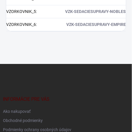
VZORKOVNIK_5
:
VZK-SEDACIESUPRAVY-NOBLES
VZORKOVNIK_6
:
VZK-SEDACIESUPRAVY-EMPIRE
Z
á
p
ä
t
i
INFORMÁCIE PRE VÁS
e
Ako nakupovať
Obchodné podmienky
Podmienky ochrany osobných údajov