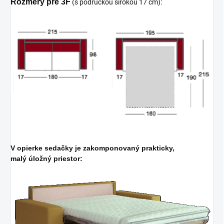
Rozmery pre 3F
(s područkou širokou 17 cm):
V opierke sedačky je zakomponovaný prakticky,
malý úložný priestor: