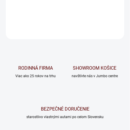
−
+
Pridať do košíka
OPÝTAŤ SA
RODINNÁ FIRMA
SHOWROOM KOŠICE
Viac ako 25 rokov na trhu
navštívte nás v Jumbo centre
BEZPEČNÉ DORUČENIE
starostlivo vlastnými autami po celom Slovensku