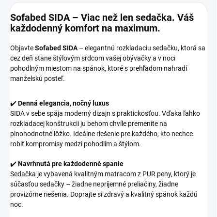
Sofabed SIDA – Viac než len sedačka. Váš
každodenný komfort na maximum.
Objavte
Sofabed SIDA
– elegantnú rozkladaciu sedačku, ktorá sa
cez deň stane štýlovým srdcom vašej obývačky a v noci
pohodlným miestom na spánok, ktoré s prehľadom nahradí
manželskú posteľ.
✔️
Denná elegancia, nočný luxus
SIDA v sebe spája moderný dizajn s praktickosťou. Vďaka ľahko
rozkladacej konštrukcii ju behom chvíle premeníte na
plnohodnotné lôžko. Ideálne riešenie pre každého, kto nechce
robiť kompromisy medzi pohodlím a štýlom.
✔️
Navrhnutá pre každodenné spanie
Sedačka je vybavená kvalitným matracom z PUR peny, ktorý je
súčasťou sedačky – žiadne nepríjemné preliačiny, žiadne
provizórne riešenia. Doprajte si zdravý a kvalitný spánok každú
noc.