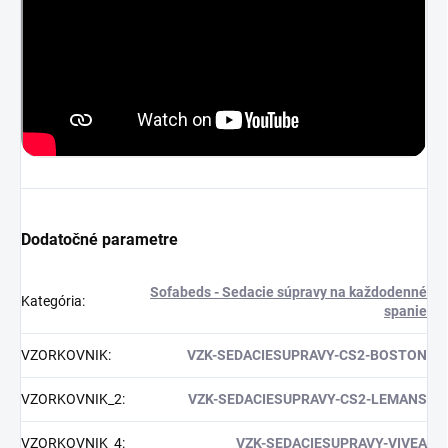
Dodatočné parametre
Sofabeds - Sedacie súpravy na každodenné
Kategória
:
spanie
VZORKOVNIK
:
VZK-SEDACIESUPRAVY-CS2-BOSTON
VZORKOVNIK_2
:
VZK-SEDACIESUPRAVY-CS2-LEMANS
VZORKOVNIK_4
:
VZK-SEDACIESUPRAVY-VIVEA