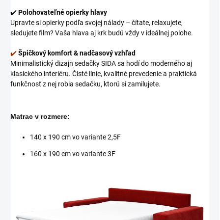
✔️
Polohovateľné opierky hlavy
Upravte si opierky podľa svojej nálady – čítate, relaxujete,
sledujete film? Vaša hlava aj krk budú vždy v ideálnej polohe.
✔️
Špičkový komfort & nadčasový vzhľad
Minimalistický dizajn sedačky SIDA sa hodí do moderného aj
klasického interiéru. Čisté línie, kvalitné prevedenie a praktická
funkčnosť z nej robia sedačku, ktorú si zamilujete.
Matrac v rozmere:
140 x 190 cm vo variante 2,5F
160 x 190 cm vo variante 3F