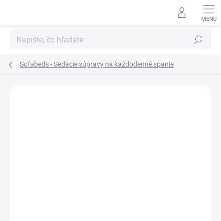
Prejsť
na
obsah
Hľadať
Sofabeds - Sedacie súpravy na každodenné spanie