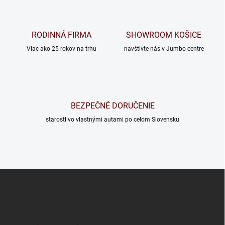
RODINNÁ FIRMA
SHOWROOM KOŠICE
Viac ako 25 rokov na trhu
navštívte nás v Jumbo centre
BEZPEČNÉ DORUČENIE
starostlivo vlastnými autami po celom Slovensku
Z
á
p
ä
t