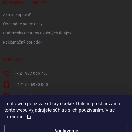
i
INFORMÁCIE PRE VÁS
e
Ako nakupovať
Obchodné podmienky
Podmienky ochrany osobných údajov
Reklamačný poriadok
KONTAKT
+421 907 666 737
+421 55 6930 000
Facebook
Tento web používa súbory cookie. Ďalším prechádzaním
+421907666737
tohto webu vyjadrujete súhlas s ich používaním. Viac
informácií
tu
.
Navštívte náš YouTube kanál
Nastavenie