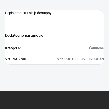
Popis produktu nie je dostupný
Dodatočné parametre
Kategória
:
Čalunené
VZORKOVNIK
:
VZK-POSTELE-CS1-TRUCHAN
Z
á
p