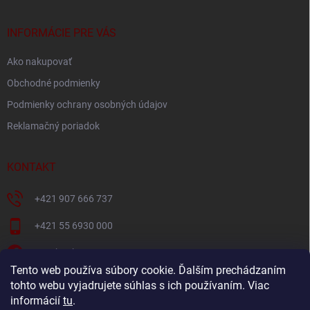
ä
t
i
INFORMÁCIE PRE VÁS
e
Ako nakupovať
Obchodné podmienky
Podmienky ochrany osobných údajov
Reklamačný poriadok
KONTAKT
+421 907 666 737
+421 55 6930 000
Facebook
Tento web používa súbory cookie. Ďalším prechádzaním
+421907666737
tohto webu vyjadrujete súhlas s ich používaním. Viac
informácií
tu
.
Navštívte náš YouTube kanál