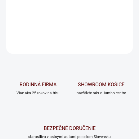
MATRAC
−
+
Pridať do košíka
OPÝTAŤ SA
RODINNÁ FIRMA
SHOWROOM KOŠICE
Viac ako 25 rokov na trhu
navštívte nás v Jumbo centre
BEZPEČNÉ DORUČENIE
starostlivo vlastnými autami po celom Slovensku