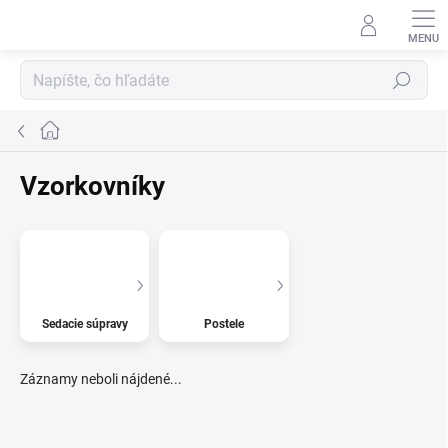
Prejsť
na
obsah
Hľadať
Domov
Vzorkovníky
Sedacie súpravy
Postele
Záznamy neboli nájdené...