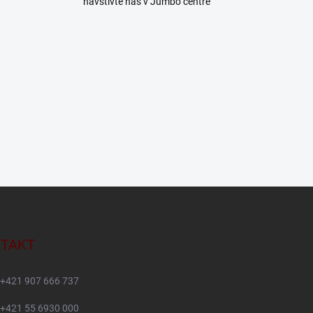
navštívte nás v Jumbo centre
TAKT
+421 907 666 737
+421 55 6930 000