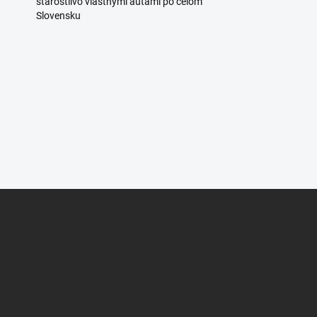
starostlivo vlastnými autami po celom
Slovensku