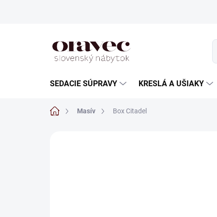
Prejsť
na
obsah
SEDACIE SÚPRAVY
KRESLÁ A UŠIAKY
Domov
Masív
Box Citadel