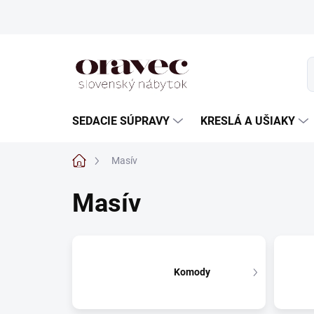
Prejsť
na
obsah
SEDACIE SÚPRAVY
KRESLÁ A UŠIAKY
Domov
Masív
Masív
Komody