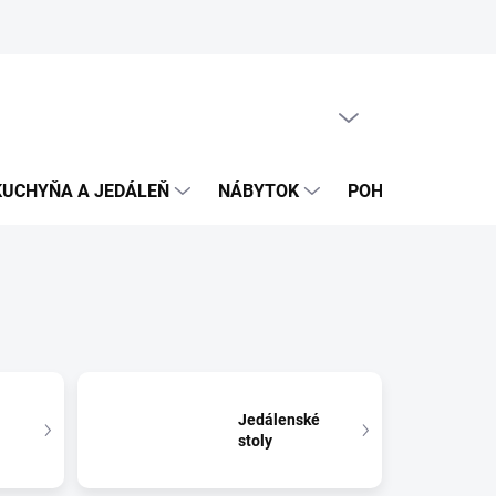
PRÁZDNY KOŠÍK
NÁKUPNÝ
KOŠÍK
KUCHYŇA A JEDÁLEŇ
NÁBYTOK
POHOVKY
B
Jedálenské
stoly